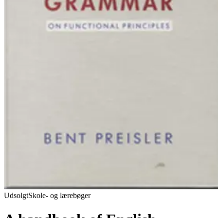
Udsolgt
Skole- og lærebøger