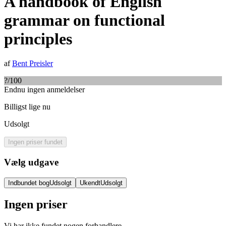
A handbook of English
grammar on functional
principles
af
Bent Preisler
?
/100
Endnu ingen anmeldelser
Billigst lige nu
Udsolgt
Ingen priser fundet
Vælg udgave
Indbundet bog
Udsolgt
Ukendt
Udsolgt
Ingen priser
Vi har ikke fundet nogen forhandlere.