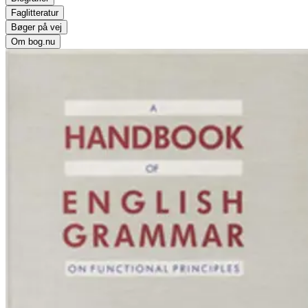
Faglitteratur
Bøger på vej
Om bog.nu