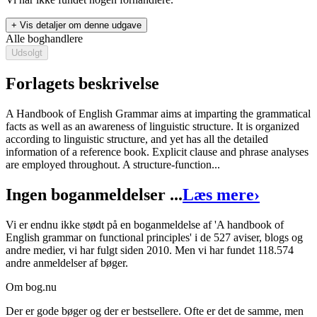
+ Vis detaljer om denne udgave
Alle boghandlere
Udsolgt
Forlagets beskrivelse
A Handbook of English Grammar aims at imparting the grammatical
facts as well as an awareness of linguistic structure. It is organized
A handbook of English grammar on functional principles
according to linguistic structure, and yet has all the detailed
information of a reference book. Explicit clause and phrase analyses
Forfatter
:
Bent Preisler
are employed throughout. A structure-function...
Format:
Indbundet bog
Ingen boganmeldelser ...
Læs mere
›
Sider:
288
Vi er endnu ikke stødt på en boganmeldelse af 'A handbook of
ISBN:
9788772886558
English grammar on functional principles' i de 527 aviser, blogs og
andre medier, vi har fulgt siden 2010. Men vi har fundet 118.574
Forlag:
Aarhus Universitetsforlag
andre anmeldelser af bøger.
Udgivet:
31. december 1996
Om bog.nu
Der er gode bøger og der er bestsellere. Ofte er det de samme, men