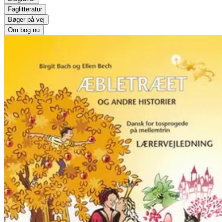
Faglitteratur
Bøger på vej
Om bog.nu