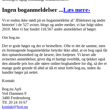
Ingen boganmeldelser ...
Læs mere
›
Vi er endnu ikke stødt på en boganmeldelse af 'Æbletræet og andre
historier' i de 527 aviser, blogs og andre medier, vi har fulgt siden
2010. Men vi har fundet 118.567 andre anmeldelser af bøger.
Om bog.nu
Der er gode bøger og der er bestsellere. Ofte er det de samme, men
en fremragende boganmeldelse betyder ikke altid, at en bog også får
den opmærksomhed og de læsere, den fortjener. Vi læser alle
avisernes anmeldelser, giver dig et hurtigt overblik, og tjekker også
den aktuelle pris hos alle større online-boghandlere for dig, så der er
mange gode grunde til altid at slå et smut forbi bog.nu, inden du
handler bøger på nettet.
Kontakt
Bog.nu ApS
Ved Dammen 9
3480 Fredensborg
Tlf. 20 24 16 67
kontakt@bog.nu