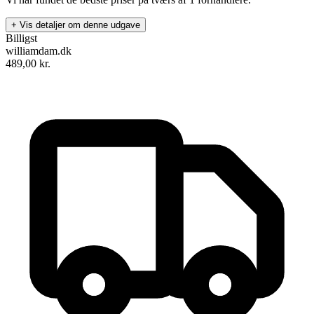
+ Vis detaljer om denne udgave
Billigst
williamdam.dk
489,00
kr.
Æbletræet og andre historier
Forfattere
:
Ellen Bech
&
Birgit Bach
Format:
Indbundet bog
Sider:
110
ISBN:
9788755910881
Forlag:
Haase Forlag
Udgivet:
4. september 1998