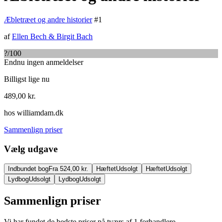
Æbletræet og andre historier
#
1
af
Ellen Bech
&
Birgit Bach
?
/100
Endnu ingen anmeldelser
Billigst lige nu
489,00
kr.
hos
williamdam.dk
Sammenlign priser
Vælg udgave
Indbundet bog
Fra 524,00 kr.
Hæftet
Udsolgt
Hæftet
Udsolgt
Lydbog
Udsolgt
Lydbog
Udsolgt
Sammenlign priser
Vi har fundet de bedste priser på tværs af
1
forhandlere.