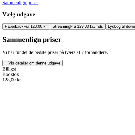
Sammenlign priser
Vælg udgave
Paperback
Fra 128,00 kr.
Streaming
Fra 129,00 kr./mdr.
Lydbog til down
Sammenlign priser
Vi har fundet de bedste priser på tværs af
7
forhandlere.
+ Vis detaljer om denne udgave
Billigst
Booktok
128,00
kr.
Anne i drømmehuset. Anne fra Grønnebakken 5
Forfatter
:
L. M. Montgomery
Format:
Paperback