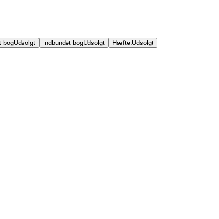
t bog
Udsolgt
Indbundet bog
Udsolgt
Hæftet
Udsolgt