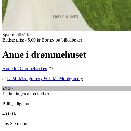
Spar op til
61
kr.
Bedste pris:
45,00
kr.
Børne- og billedbøger
Anne i drømmehuset
Anne fra Grønnebakken
#
5
af
L. M. Montgomery
&
L.M. Montgomery
?
/100
Endnu ingen anmeldelser
Billigst lige nu
45,00
kr.
hos
Saxo.com