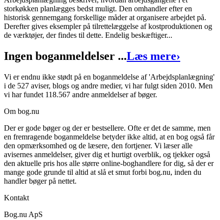
storkøkken planlægges bedst muligt. Den omhandler efter en
Arbejdsplanlægning
historisk gennemgang forskellige måder at organisere arbejdet på.
Derefter gives eksempler på tilrettelæggelse af kostproduktionen og
Forfatter
:
Susanne Ross
de værktøjer, der findes til dette. Endelig beskæftiger...
Format:
Hæftet
Ingen boganmeldelser ...
Læs mere
›
Sider:
93
Vi er endnu ikke stødt på en boganmeldelse af 'Arbejdsplanlægning'
ISBN:
9788778810663
i de 527 aviser, blogs og andre medier, vi har fulgt siden 2010. Men
vi har fundet 118.567 andre anmeldelser af bøger.
Forlag:
Praxis
Om bog.nu
Udgivet:
2. januar 1
Der er gode bøger og der er bestsellere. Ofte er det de samme, men
en fremragende boganmeldelse betyder ikke altid, at en bog også får
den opmærksomhed og de læsere, den fortjener. Vi læser alle
avisernes anmeldelser, giver dig et hurtigt overblik, og tjekker også
den aktuelle pris hos alle større online-boghandlere for dig, så der er
mange gode grunde til altid at slå et smut forbi bog.nu, inden du
handler bøger på nettet.
Kontakt
Bog.nu ApS