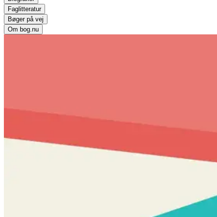
Faglitteratur
Bøger på vej
Om bog.nu