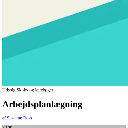
Udsolgt
Skole- og lærebøger
Arbejdsplanlægning
af
Susanne Ross
?
/100