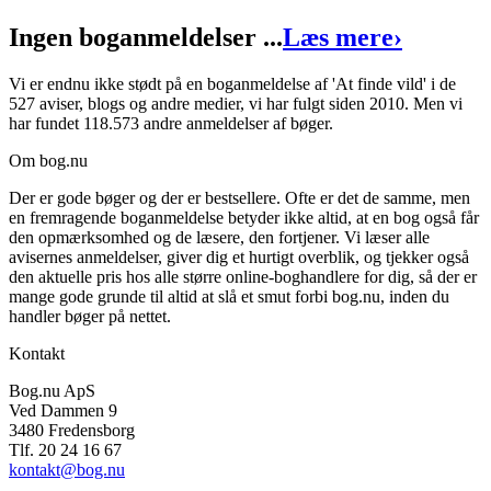
Ingen boganmeldelser ...
Læs mere
›
Vi er endnu ikke stødt på en boganmeldelse af 'At finde vild' i de
527 aviser, blogs og andre medier, vi har fulgt siden 2010. Men vi
har fundet 118.573 andre anmeldelser af bøger.
Om bog.nu
Der er gode bøger og der er bestsellere. Ofte er det de samme, men
en fremragende boganmeldelse betyder ikke altid, at en bog også får
den opmærksomhed og de læsere, den fortjener. Vi læser alle
avisernes anmeldelser, giver dig et hurtigt overblik, og tjekker også
den aktuelle pris hos alle større online-boghandlere for dig, så der er
mange gode grunde til altid at slå et smut forbi bog.nu, inden du
handler bøger på nettet.
Kontakt
Bog.nu ApS
Ved Dammen 9
3480 Fredensborg
Tlf. 20 24 16 67
kontakt@bog.nu