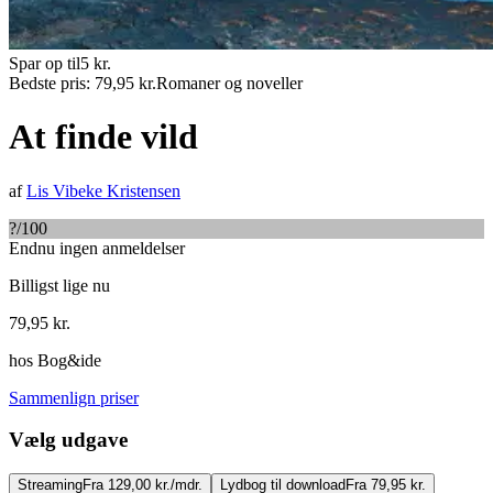
Spar op til
5
kr.
Bedste pris:
79,95
kr.
Romaner og noveller
At finde vild
af
Lis Vibeke Kristensen
?
/100
Endnu ingen anmeldelser
Billigst lige nu
79,95
kr.
hos
Bog&ide
Sammenlign priser
Vælg udgave
Streaming
Fra 129,00 kr./mdr.
Lydbog til download
Fra 79,95 kr.