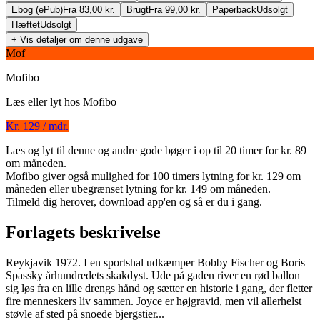
Ebog (ePub)
Fra 83,00 kr.
Brugt
Fra 99,00 kr.
Paperback
Udsolgt
Hæftet
Udsolgt
+ Vis detaljer om denne udgave
Mof
Mofibo
Læs eller lyt hos
Mofibo
Kr. 129 / mdr.
Læs og lyt til denne og andre gode bøger i op til 20 timer for kr. 89
At finde vild
om måneden.
Mofibo giver også mulighed for 100 timers lytning for kr. 129 om
Forfatter
:
Lis Vibeke Kristensen
måneden eller ubegrænset lytning for kr. 149 om måneden.
Tilmeld dig herover, download app'en og så er du i gang.
Indlæst af
Niels Vigild
Format:
Lydbog til download
Forlagets beskrivelse
ISBN:
9788770534208
Reykjavik 1972. I en sportshal udkæmper Bobby Fischer og Boris
Forlag:
Modtryk
Spassky århundredets skakdyst. Ude på gaden river en rød ballon
sig løs fra en lille drengs hånd og sætter en historie i gang, der fletter
Udgivet:
19. april 2011
fire menneskers liv sammen. Joyce er højgravid, men vil allerhelst
støvle af sted på snoede bjergstier...