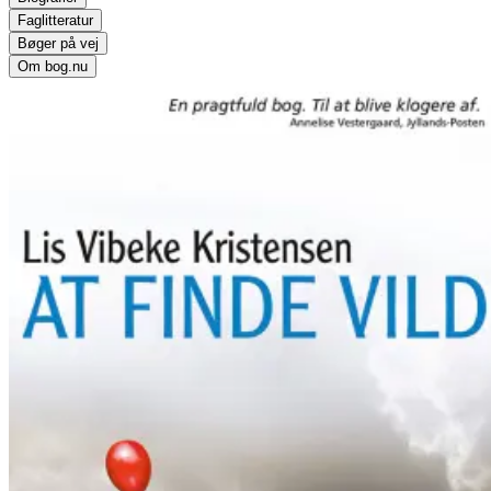
Faglitteratur
Bøger på vej
Om bog.nu