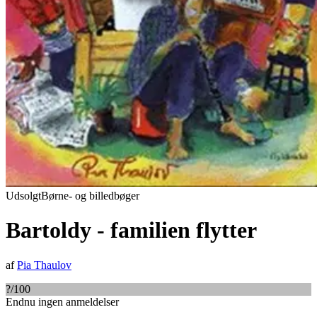
Udsolgt
Børne- og billedbøger
Bartoldy - familien flytter
af
Pia Thaulov
?
/100
Endnu ingen anmeldelser