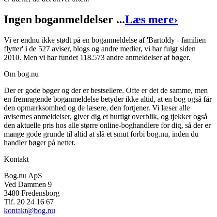
Forfatter
:
Pia Thaulov
Ingen boganmeldelser ...
Læs mere
›
Format:
Indbundet bog
Vi er endnu ikke stødt på en boganmeldelse af 'Bartoldy - familien
Sider:
16
flytter' i de 527 aviser, blogs og andre medier, vi har fulgt siden
2010. Men vi har fundet 118.573 andre anmeldelser af bøger.
ISBN:
9788700354760
Om bog.nu
Forlag:
Gyldendal
Der er gode bøger og der er bestsellere. Ofte er det de samme, men
Udgivet:
14. september 1998
en fremragende boganmeldelse betyder ikke altid, at en bog også får
den opmærksomhed og de læsere, den fortjener. Vi læser alle
avisernes anmeldelser, giver dig et hurtigt overblik, og tjekker også
den aktuelle pris hos alle større online-boghandlere for dig, så der er
mange gode grunde til altid at slå et smut forbi bog.nu, inden du
handler bøger på nettet.
Kontakt
Bog.nu ApS
Ved Dammen 9
3480 Fredensborg
Tlf. 20 24 16 67
kontakt@bog.nu