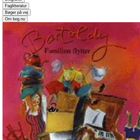
Faglitteratur
Bøger på vej
Om bog.nu