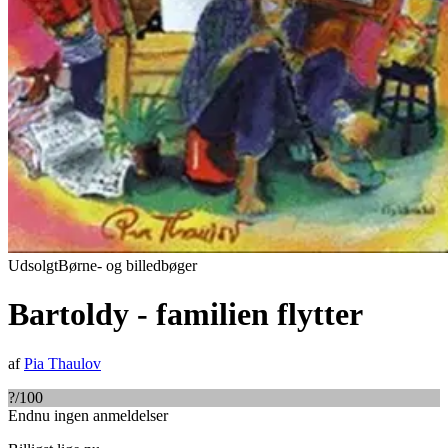
Udsolgt
Børne- og billedbøger
Bartoldy - familien flytter
af
Pia Thaulov
?
/100
Endnu ingen anmeldelser