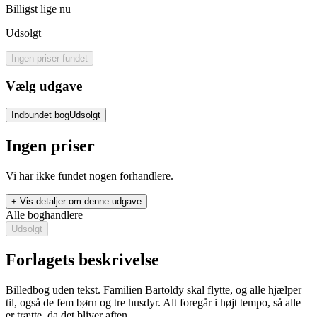
Billigst lige nu
Udsolgt
Ingen priser fundet
Vælg udgave
Indbundet bog
Udsolgt
Ingen priser
Vi har ikke fundet nogen forhandlere.
+ Vis detaljer om denne udgave
Alle boghandlere
Udsolgt
Forlagets beskrivelse
Billedbog uden tekst. Familien Bartoldy skal flytte, og alle hjælper
til, også de fem børn og tre husdyr. Alt foregår i højt tempo, så alle
Bartoldy - familien flytter
er trætte, da det bliver aften.