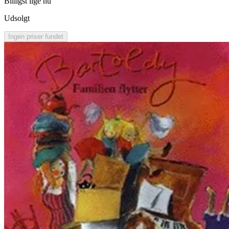
Billigst lige nu
Udsolgt
Ingen priser fundet