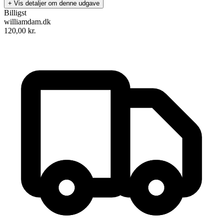
+ Vis detaljer om denne udgave
Billigst
williamdam.dk
120,00
kr.
Bedrag
Forfattere
:
Dorte Toft
&
Henrik Tüchsen
Indlæst af
Tobias May Hertz
&
Anne-Mette Johansen
Format:
Lydbog til download
ISBN:
9788702463422
Forlag:
Gyldendal Business
Udgivet:
16. marts 2026