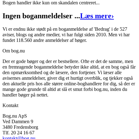
Bogen handler ikke kun om skandalen centreret...
Ingen boganmeldelser ...
Læs mere
›
Vi er endnu ikke stødt på en boganmeldelse af 'Bedrag' i de 527
aviser, blogs og andre medier, vi har fulgt siden 2010. Men vi har
fundet 118.560 andre anmeldelser af bøger.
Om bog.nu
Der er gode bøger og der er bestsellere. Ofte er det de samme, men
en fremragende boganmeldelse betyder ikke altid, at en bog også får
den opmærksomhed og de læsere, den fortjener. Vi læser alle
avisernes anmeldelser, giver dig et hurtigt overblik, og tjekker også
den aktuelle pris hos alle større online-boghandlere for dig, så der er
mange gode grunde til altid at slå et smut forbi bog.nu, inden du
handler bøger på nettet.
Kontakt
Bog.nu ApS
Ved Dammen 9
3480 Fredensborg
Tlf. 20 24 16 67
kontakt@bog.nu