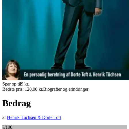
Spar op til
9
kr.
Bedste pris:
120,00
kr.
Biografier og erindringer
Bedrag
af
Henrik Tüchsen
&
Dorte Toft
?
/100