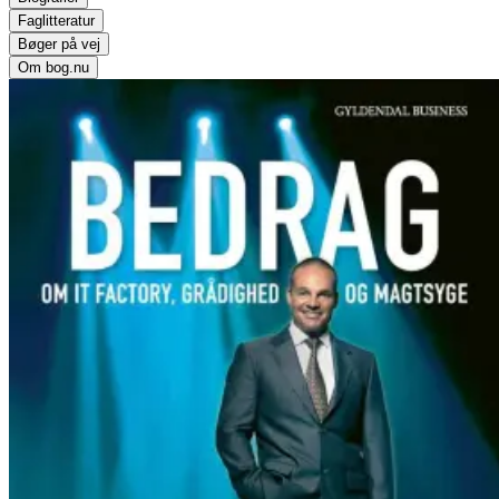
Faglitteratur
Bøger på vej
Om bog.nu