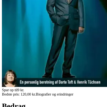
Spar op til
9
kr.
Bedste pris:
120,00
kr.
Biografier og erindringer
Bedrag