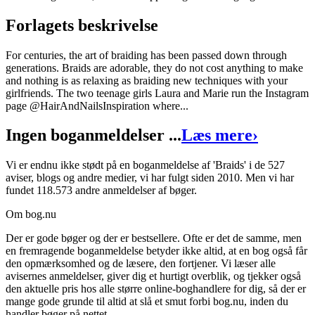
Sider:
107
Forlagets beskrivelse
ISBN:
9788771592597
For centuries, the art of braiding has been passed down through
Forlag:
People's
generations. Braids are adorable, they do not cost anything to make
and nothing is as relaxing as braiding new techniques with your
Udgivet:
28. august 2014
girlfriends. The two teenage girls Laura and Marie run the Instagram
page @HairAndNailsInspiration where...
Ingen boganmeldelser ...
Læs mere
›
Vi er endnu ikke stødt på en boganmeldelse af 'Braids' i de 527
aviser, blogs og andre medier, vi har fulgt siden 2010. Men vi har
fundet 118.573 andre anmeldelser af bøger.
Om bog.nu
Der er gode bøger og der er bestsellere. Ofte er det de samme, men
en fremragende boganmeldelse betyder ikke altid, at en bog også får
den opmærksomhed og de læsere, den fortjener. Vi læser alle
avisernes anmeldelser, giver dig et hurtigt overblik, og tjekker også
den aktuelle pris hos alle større online-boghandlere for dig, så der er
mange gode grunde til altid at slå et smut forbi bog.nu, inden du
handler bøger på nettet.