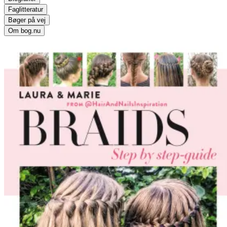
Faglitteratur
Bøger på vej
Om bog.nu