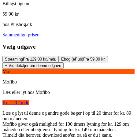
Billigst lige nu
59,00
kr.
hos
Plusbog.dk
Sammenlign priser
Vælg udgave
Streaming
Fra 129,00 kr./mdr.
Ebog (ePub)
Fra 59,00 kr.
+ Vis detaljer om denne udgave
Mof
Mofibo
Læs eller lyt hos
Mofibo
Kr. 129 / mdr.
Braids
Læs og lyt til denne og andre gode bøger i op til 20 timer for kr. 89
om måneden.
Forfattere
:
Laura Arnesen
&
Marie Wivel
Mofibo giver også mulighed for 100 timers lytning for kr. 129 om
måneden eller ubegrænset lytning for kr. 149 om måneden.
Format:
Ebog (ePub)
Tilmeld dig herover, download app'en og så er du i gang.