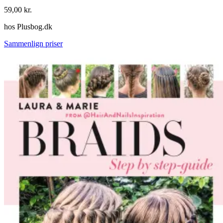
59,00
kr.
hos
Plusbog.dk
Sammenlign priser