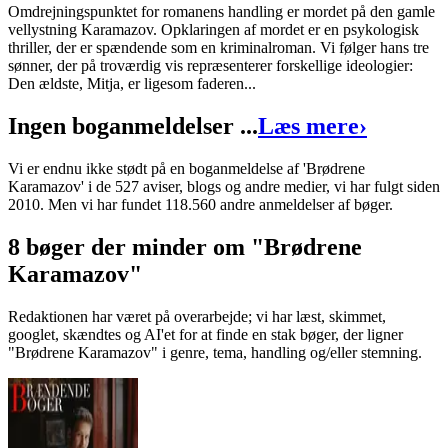
Omdrejningspunktet for romanens handling er mordet på den gamle
ISBN:
9788793240070
vellystning Karamazov. Opklaringen af mordet er en psykologisk
thriller, der er spændende som en kriminalroman. Vi følger hans tre
Forlag:
Bechs Forlag - Viatone
sønner, der på troværdig vis repræsenterer forskellige ideologier:
Den ældste, Mitja, er ligesom faderen...
Udgivet:
16. september 2014
Ingen boganmeldelser ...
Læs mere
›
Vi er endnu ikke stødt på en boganmeldelse af 'Brødrene
Karamazov' i de 527 aviser, blogs og andre medier, vi har fulgt siden
2010. Men vi har fundet 118.560 andre anmeldelser af bøger.
8 bøger der minder om "Brødrene
Karamazov"
Redaktionen har været på overarbejde; vi har læst, skimmet,
googlet, skændtes og AI'et for at finde en stak bøger, der ligner
"Brødrene Karamazov" i genre, tema, handling og/eller stemning.