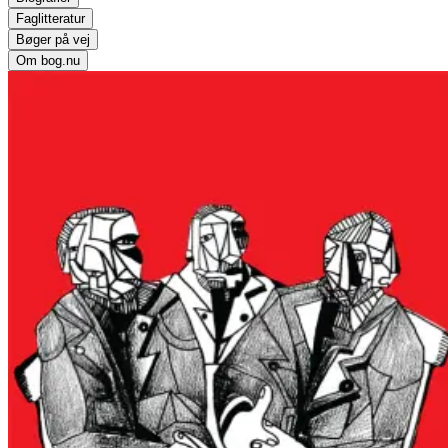
Faglitteratur
Bøger på vej
Om bog.nu