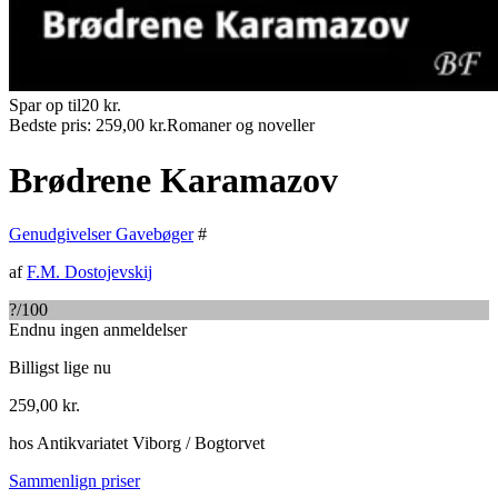
Spar op til
20
kr.
Bedste pris:
259,00
kr.
Romaner og noveller
Brødrene Karamazov
Genudgivelser Gavebøger
#
af
F.M. Dostojevskij
?
/100
Endnu ingen anmeldelser
Billigst lige nu
259,00
kr.
hos
Antikvariatet Viborg / Bogtorvet
Sammenlign priser