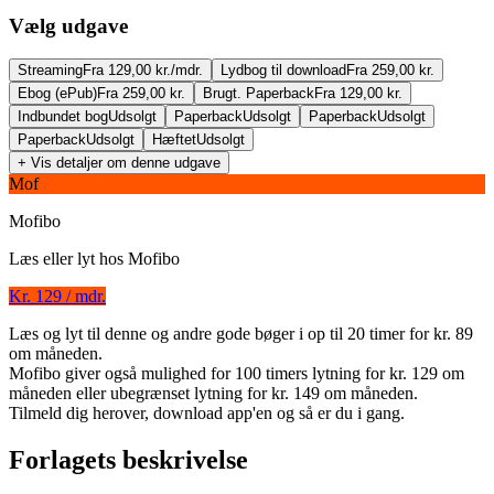
Vælg udgave
Streaming
Fra 129,00 kr./mdr.
Lydbog til download
Fra 259,00 kr.
Ebog (ePub)
Fra 259,00 kr.
Brugt. Paperback
Fra 129,00 kr.
Indbundet bog
Udsolgt
Paperback
Udsolgt
Paperback
Udsolgt
Paperback
Udsolgt
Hæftet
Udsolgt
+ Vis detaljer om denne udgave
Mof
Mofibo
Læs eller lyt hos
Mofibo
Kr. 129 / mdr.
Brødrene Karamazov
Læs og lyt til denne og andre gode bøger i op til 20 timer for kr. 89
om måneden.
Forfatter
:
F.M. Dostojevskij
Mofibo giver også mulighed for 100 timers lytning for kr. 129 om
måneden eller ubegrænset lytning for kr. 149 om måneden.
Oversat af
Georg Sarauw
Tilmeld dig herover, download app'en og så er du i gang.
Indlæst af
Karsten Pharao
Forlagets beskrivelse
Format:
Lydbog til download