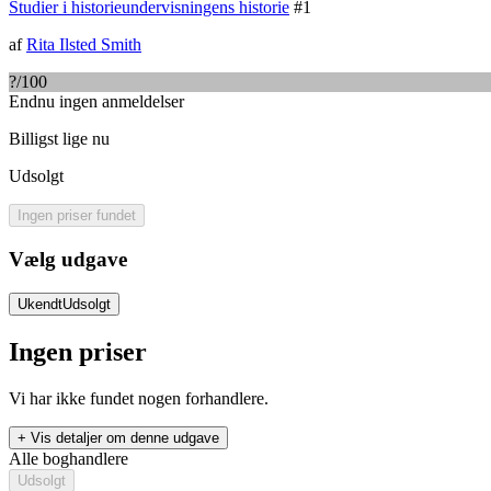
Studier i historieundervisningens historie
#
1
af
Rita Ilsted Smith
?
/100
Endnu ingen anmeldelser
Billigst lige nu
Udsolgt
Ingen priser fundet
Vælg udgave
Ukendt
Udsolgt
Ingen priser
Vi har ikke fundet nogen forhandlere.
+ Vis detaljer om denne udgave
Alle boghandlere
Udsolgt