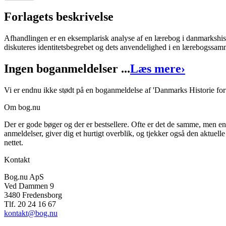
Forlagets beskrivelse
Afhandlingen er en eksemplarisk analyse af en lærebog i danmarkshis
diskuteres identitetsbegrebet og dets anvendelighed i en lærebogssam
Danmarks Historie fortalt for Børn
Ingen boganmeldelser ...
Læs mere
›
Forfatter
:
Rita Ilsted Smith
Format:
Ukendt
Vi er endnu ikke stødt på en boganmeldelse af 'Danmarks Historie fort
Sider:
96
Om bog.nu
ISBN:
9788777016011
Der er gode bøger og der er bestsellere. Ofte er det de samme, men e
anmeldelser, giver dig et hurtigt overblik, og tjekker også den aktuelle
Forlag:
Danmarks Lærerhøjskole
nettet.
Udgivet:
31. december 1997
Kontakt
Bog.nu ApS
Ved Dammen 9
3480 Fredensborg
Tlf. 20 24 16 67
kontakt@bog.nu