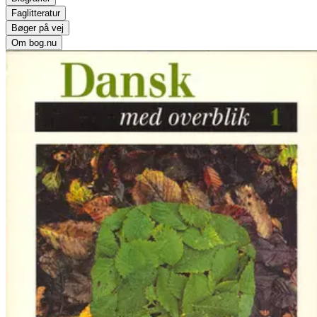
Faglitteratur
Bøger på vej
Om bog.nu