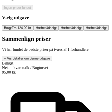
Ingen priser fundet
Vælg udgave
Brugt
Fra 124,00 kr.
Hæftet
Udsolgt
Hæftet
Udsolgt
Hæftet
Udsolgt
Sammenlign priser
Vi har fundet de bedste priser på tværs af
1
forhandlere.
+ Vis detaljer om denne udgave
Billigst
Netantikvaren.dk / Bogtorvet
95,00
kr.
Dansk med overblik
Forfatter
:
.
Format:
Hæftet