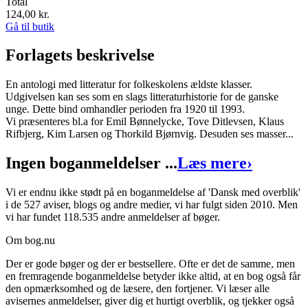
Total
124,00
kr.
Gå til butik
Forlagets beskrivelse
En antologi med litteratur for folkeskolens ældste klasser.
Udgivelsen kan ses som en slags litteraturhistorie for de ganske
unge. Dette bind omhandler perioden fra 1920 til 1993.
Vi præsenteres bl.a for Emil Bønnelycke, Tove Ditlevsen, Klaus
Rifbjerg, Kim Larsen og Thorkild Bjørnvig. Desuden ses masser...
Ingen boganmeldelser ...
Læs mere
›
Vi er endnu ikke stødt på en boganmeldelse af 'Dansk med overblik'
i de 527 aviser, blogs og andre medier, vi har fulgt siden 2010. Men
vi har fundet 118.535 andre anmeldelser af bøger.
Om bog.nu
Der er gode bøger og der er bestsellere. Ofte er det de samme, men
en fremragende boganmeldelse betyder ikke altid, at en bog også får
den opmærksomhed og de læsere, den fortjener. Vi læser alle
avisernes anmeldelser, giver dig et hurtigt overblik, og tjekker også