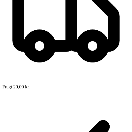
Sider:
180
ISBN:
9788777391521
Forlag:
Forlaget Hovedland
Udgivet:
28. september 1997
Fragt 29,00 kr.