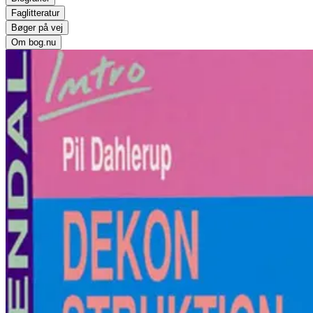
Faglitteratur
Bøger på vej
Om bog.nu