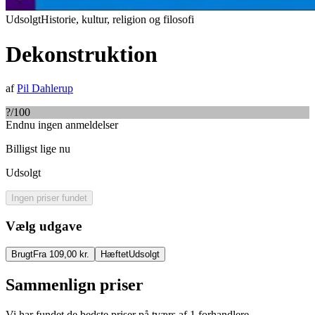
Udsolgt
Historie, kultur, religion og filosofi
Dekonstruktion
af
Pil Dahlerup
?
/100
Endnu ingen anmeldelser
Billigst lige nu
Udsolgt
Ingen priser fundet
Vælg udgave
Brugt
Fra 109,00 kr.
Hæftet
Udsolgt
Sammenlign priser
Vi har fundet de bedste priser på tværs af
1
forhandlere.