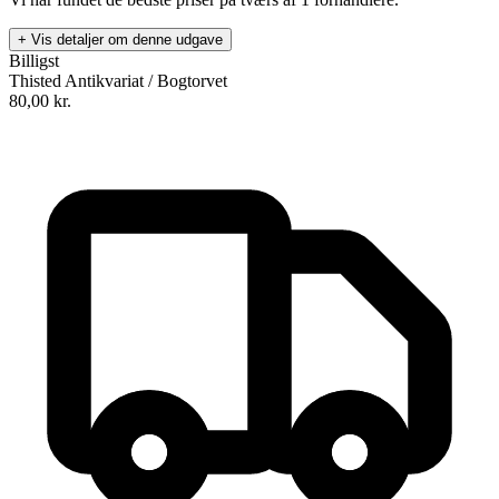
+ Vis detaljer om denne udgave
Billigst
Thisted Antikvariat / Bogtorvet
80,00
kr.
Dekonstruktion
Forfatter
:
Pil Dahlerup
Format:
Hæftet
Sider:
96
ISBN:
9788701787505
Forlag:
Gyldendal
Udgivet:
20. marts 1997