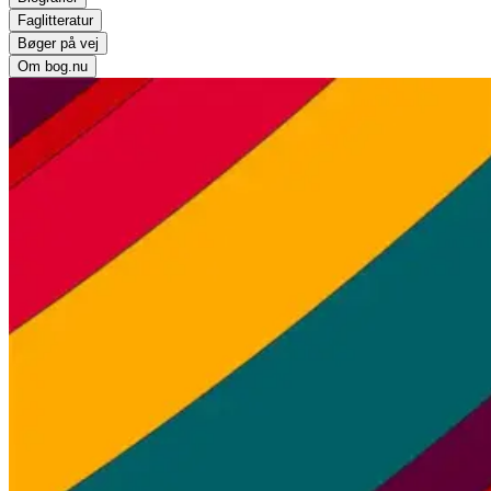
Faglitteratur
Bøger på vej
Om bog.nu