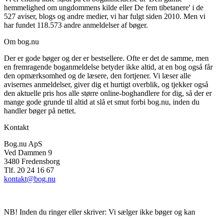
hemmelighed om ungdommens kilde eller De fem tibetanere' i de
527 aviser, blogs og andre medier, vi har fulgt siden 2010. Men vi
har fundet 118.573 andre anmeldelser af bøger.
Om bog.nu
Der er gode bøger og der er bestsellere. Ofte er det de samme, men
en fremragende boganmeldelse betyder ikke altid, at en bog også får
den opmærksomhed og de læsere, den fortjener. Vi læser alle
avisernes anmeldelser, giver dig et hurtigt overblik, og tjekker også
den aktuelle pris hos alle større online-boghandlere for dig, så der er
mange gode grunde til altid at slå et smut forbi bog.nu, inden du
handler bøger på nettet.
Kontakt
Bog.nu ApS
Ved Dammen 9
3480 Fredensborg
Tlf. 20 24 16 67
kontakt@bog.nu
NB! Inden du ringer eller skriver: Vi sælger ikke bøger og kan