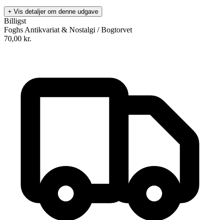
+ Vis detaljer om denne udgave
Billigst
Foghs Antikvariat & Nostalgi / Bogtorvet
70,00
kr.
Den gamle hemmelighed om ungdommens kilde eller De fem
tibetanere
Forfatter
:
Peter Kelder
Oversat af
Peter Juhl Svendsen
Format:
Ukendt
Sider:
79
ISBN:
9788777590450
Forlag:
Sphinx
Udgivet:
2. januar 1