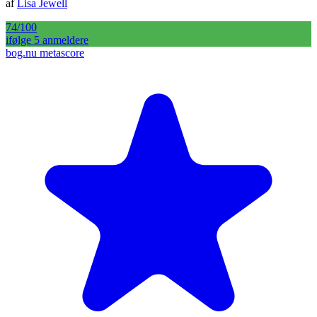
af
Lisa Jewell
74
/100
ifølge
5
anmelder
e
bog.nu metascore