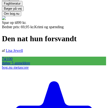
Faglitteratur
Bøger på vej
Om bog.nu
Spar op til
99
kr.
Bedste pris:
69,95
kr.
Krimi og spænding
Den nat hun forsvandt
af
Lisa Jewell
74
/100
ifølge
5
anmelder
e
bog.nu metascore