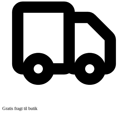
Den nat hun forsvandt, BB
Forfatter
:
Lisa Jewell
Format:
Hæftet
Sider:
448
ISBN:
9788712068846
Forlag:
Gads Forlag
Udgivet:
2. juni 2022
Gratis fragt til butik