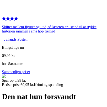
Skifter mellem figurer og i tid, så læseren er i stand til at stykke
historien sammen i små hop fremad
-
Jyllands-Posten
Billigst lige nu
69,95
kr.
hos
Saxo.com
Sammenlign priser
Spar op til
99
kr.
Bedste pris:
69,95
kr.
Krimi og spænding
Den nat hun forsvandt