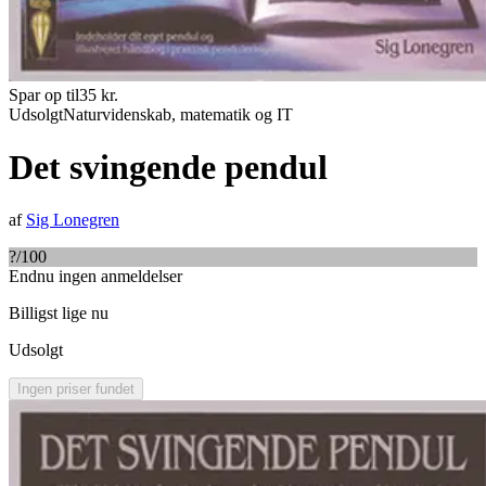
Spar op til
35
kr.
Udsolgt
Naturvidenskab, matematik og IT
Det svingende pendul
af
Sig Lonegren
?
/100
Endnu ingen anmeldelser
Billigst lige nu
Udsolgt
Ingen priser fundet