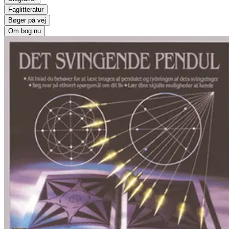
Faglitteratur
Bøger på vej
Om bog.nu