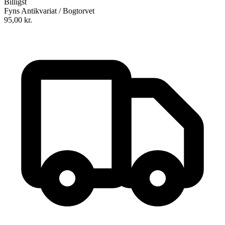
Billigst
Fyns Antikvariat / Bogtorvet
95,00
kr.
Det svingende pendul
Forfatter
:
Sig Lonegren
Oversat af
Mie Luf
Format:
Indbundet bog
Sider:
128
ISBN:
9788755908642
Forlag:
Haase Forlag
Udgivet:
22. marts 1999