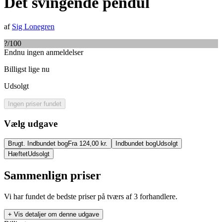
Det svingende pendul
af
Sig Lonegren
?
/100
Endnu ingen anmeldelser
Billigst lige nu
Udsolgt
Ingen priser fundet
Vælg udgave
Brugt. Indbundet bog
Fra 124,00 kr.
Indbundet bog
Udsolgt
Hæftet
Udsolgt
Sammenlign priser
Vi har fundet de bedste priser på tværs af
3
forhandlere.
+ Vis detaljer om denne udgave