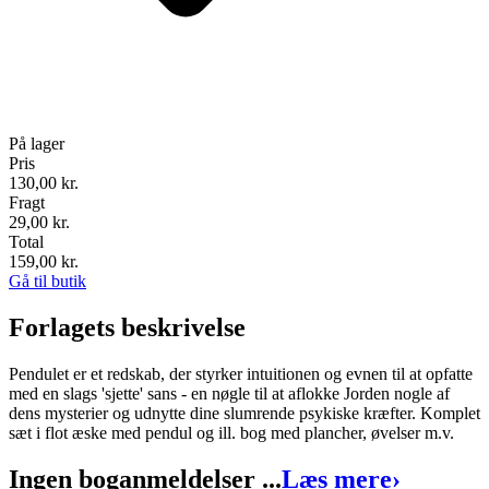
På lager
Pris
130,00
kr.
Fragt
29,00 kr.
Total
159,00
kr.
Gå til butik
Forlagets beskrivelse
Pendulet er et redskab, der styrker intuitionen og evnen til at opfatte
med en slags 'sjette' sans - en nøgle til at aflokke Jorden nogle af
dens mysterier og udnytte dine slumrende psykiske kræfter. Komplet
sæt i flot æske med pendul og ill. bog med plancher, øvelser m.v.
Ingen boganmeldelser ...
Læs mere
›