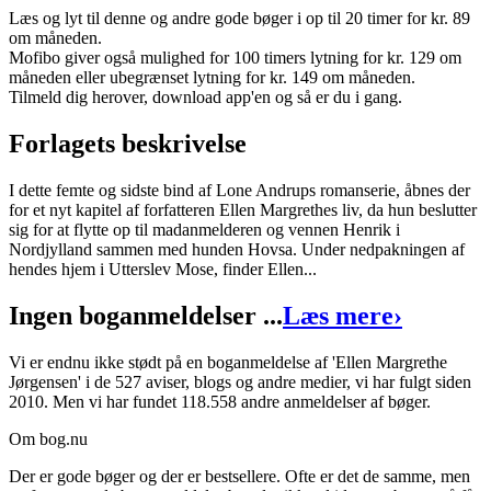
Forfatter
:
Lone Andrup
Læs og lyt til denne og andre gode bøger i op til 20 timer for kr. 89
om måneden.
Indlæst af
Agnethe Bjørn
Mofibo giver også mulighed for 100 timers lytning for kr. 129 om
måneden eller ubegrænset lytning for kr. 149 om måneden.
Format:
Lydbog til download
Tilmeld dig herover, download app'en og så er du i gang.
ISBN:
9788726121810
Forlagets beskrivelse
Forlag:
Lindhardt og Ringhof
I dette femte og sidste bind af Lone Andrups romanserie, åbnes der
Udgivet:
22. november 2018
for et nyt kapitel af forfatteren Ellen Margrethes liv, da hun beslutter
sig for at flytte op til madanmelderen og vennen Henrik i
Nordjylland sammen med hunden Hovsa. Under nedpakningen af
hendes hjem i Utterslev Mose, finder Ellen...
Ingen boganmeldelser ...
Læs mere
›
Vi er endnu ikke stødt på en boganmeldelse af 'Ellen Margrethe
Jørgensen' i de 527 aviser, blogs og andre medier, vi har fulgt siden
2010. Men vi har fundet 118.558 andre anmeldelser af bøger.
Om bog.nu
Der er gode bøger og der er bestsellere. Ofte er det de samme, men