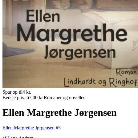
Spar op til
4
kr.
Bedste pris:
67,00
kr.
Romaner og noveller
Ellen Margrethe Jørgensen
Ellen Margrethe Jørgensen
#
5