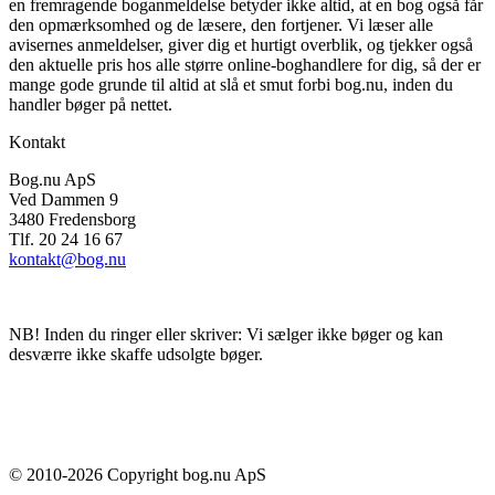
en fremragende boganmeldelse betyder ikke altid, at en bog også får
den opmærksomhed og de læsere, den fortjener. Vi læser alle
avisernes anmeldelser, giver dig et hurtigt overblik, og tjekker også
den aktuelle pris hos alle større online-boghandlere for dig, så der er
mange gode grunde til altid at slå et smut forbi bog.nu, inden du
handler bøger på nettet.
Kontakt
Bog.nu ApS
Ved Dammen 9
3480 Fredensborg
Tlf. 20 24 16 67
kontakt@bog.nu
NB! Inden du ringer eller skriver: Vi sælger ikke bøger og kan
desværre ikke skaffe udsolgte bøger.
© 2010-
2026
Copyright bog.nu ApS