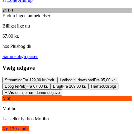
af
Lone Andrup
?
/100
Endnu ingen anmeldelser
Billigst lige nu
67,00
kr.
hos
Plusbog.dk
Sammenlign priser
Vælg udgave
Streaming
Fra 129,00 kr./mdr.
Lydbog til download
Fra 95,00 kr.
Ebog (ePub)
Fra 67,00 kr.
Brugt
Fra 109,00 kr.
Hæftet
Udsolgt
+ Vis detaljer om denne udgave
Mof
Mofibo
Læs eller lyt hos
Mofibo
Ellen Margrethe Jørgensen
Kr. 129 / mdr.