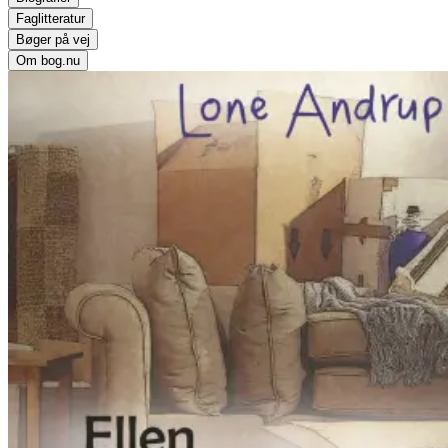
Faglitteratur
Bøger på vej
Om bog.nu