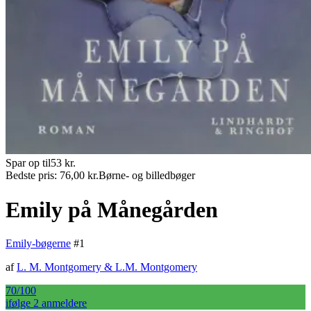
Spar op til
53
kr.
Bedste pris:
76,00
kr.
Børne- og billedbøger
Emily på Månegården
Emily-bøgerne
#
1
af
L. M. Montgomery
&
L.M. Montgomery
70
/100
ifølge
2
anmelder
e