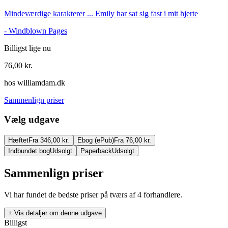
Mindeværdige karakterer ... Emily har sat sig fast i mit hjerte
-
Windblown Pages
Billigst lige nu
76,00
kr.
hos
williamdam.dk
Sammenlign priser
Vælg udgave
Hæftet
Fra 346,00 kr.
Ebog (ePub)
Fra 76,00 kr.
Indbundet bog
Udsolgt
Paperback
Udsolgt
Sammenlign priser
Vi har fundet de bedste priser på tværs af
4
forhandlere.
+ Vis detaljer om denne udgave
Billigst