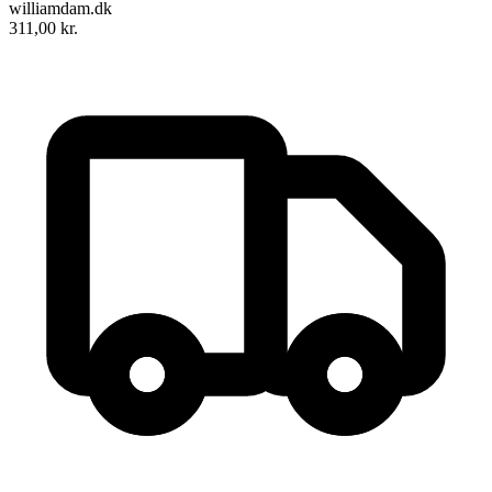
williamdam.dk
311,00
kr.
Emily på Månegården
Forfatter
:
L. M. Montgomery
Format:
Hæftet
Sider:
417
ISBN:
9788711515877
Forlag:
Saga
Udgivet:
18. juni 2017