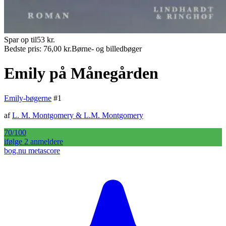
Spar op til
53
kr.
Bedste pris:
76,00
kr.
Børne- og billedbøger
Emily på Månegården
Emily-bøgerne
#
1
af
L. M. Montgomery
&
L.M. Montgomery
70
/100
ifølge
2
anmelder
e
bog.nu metascore