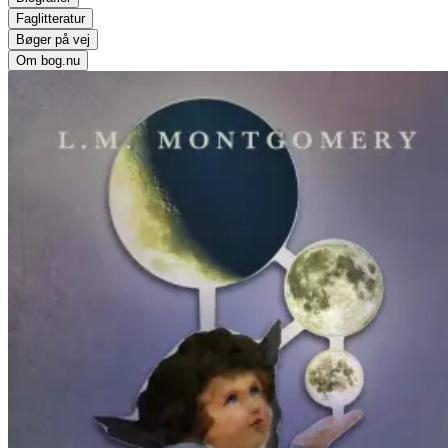
Faglitteratur
Bøger på vej
Om bog.nu