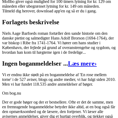
Indlæst af
Søren Elung Jensen
Mofibo giver også mulighed for 100 timers lytning for kr. 129 om
måneden eller ubegrænset lytning for kr. 149 om måneden.
Format:
Lydbog til download
Tilmeld dig herover, download app'en og så er du i gang.
ISBN:
9788726183481
Forlagets beskrivelse
Forlag:
Lindhardt og Ringhof
Niels Aage Barfoeds roman fortæller den sande historie om den
Udgivet:
21. juli 2019
danske pietist og salmedigter Hans Adolf Brorson (1694-1764), der
var biskop i Ribe fra 1741-1764. Vi hører om hans studier i
København, der fejlede på grund af overanstrengelse og sygdom, og
hvordan han kom til hægterne igen i de fredelige...
Ingen boganmeldelser ...
Læs mere
›
Vi er endnu ikke stødt på en boganmeldelse af 'En rose mellem
torne' i de 527 aviser, blogs og andre medier, vi har fulgt siden 2010.
Men vi har fundet 118.535 andre anmeldelser af bøger.
Om bog.nu
Der er gode bøger og der er bestsellere. Ofte er det de samme, men
en fremragende boganmeldelse betyder ikke altid, at en bog også får
den opmærksomhed og de læsere, den fortjener. Vi læser alle
avisernes anmeldelser, giver dig et hurtigt overblik, og tjekker også