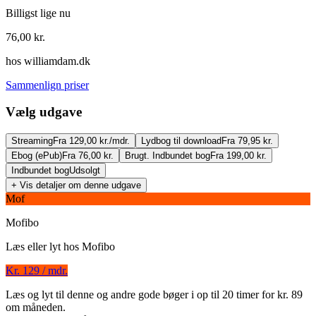
Billigst lige nu
76,00
kr.
hos
williamdam.dk
Sammenlign priser
Vælg udgave
Streaming
Fra 129,00 kr./mdr.
Lydbog til download
Fra 79,95 kr.
Ebog (ePub)
Fra 76,00 kr.
Brugt. Indbundet bog
Fra 199,00 kr.
Indbundet bog
Udsolgt
+ Vis detaljer om denne udgave
Mof
Mofibo
Læs eller lyt hos
Mofibo
En rose mellem torne
Kr. 129 / mdr.
Forfatter
:
Niels Aage Barfoed
Læs og lyt til denne og andre gode bøger i op til 20 timer for kr. 89
om måneden.