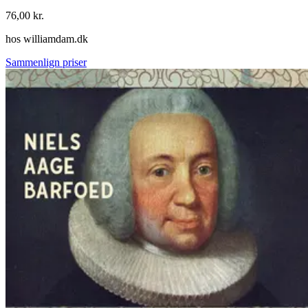
76,00
kr.
hos
williamdam.dk
Sammenlign priser