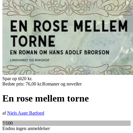
Spar op til
20
kr.
Bedste pris:
76,00
kr.
Romaner og noveller
En rose mellem torne
af
Niels Aage Barfoed
?
/100
Endnu ingen anmeldelser