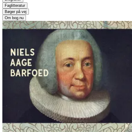
Faglitteratur
Bøger på vej
Om bog.nu