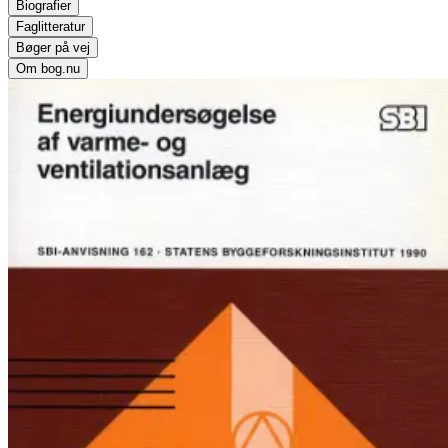
Biografier
Faglitteratur
Bøger på vej
Om bog.nu