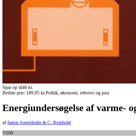
Spar op til
46
kr.
Bedste pris:
189,95
kr.
Politik, økonomi, erhverv og jura
Energiundersøgelse af varme- o
af
Søren Aggerholm
&
C. Reinhold
?
/100