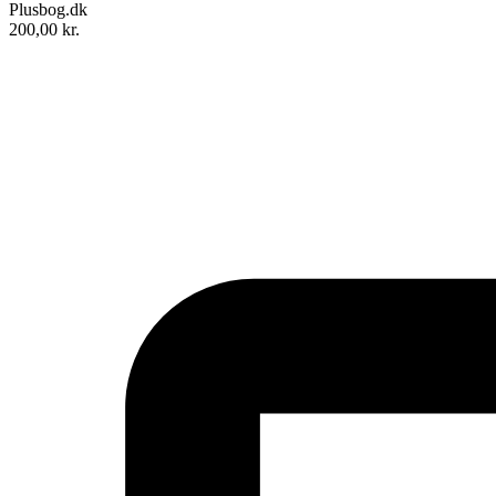
Plusbog.dk
200,00
kr.
Anvisning 162: Energiundersøgelse af varme- og ventilationsanlæg
Forfattere
:
Søren Aggerholm
&
C. Reinhold
Format:
Hæftet
Sider:
40
ISBN:
9788756307512
Forlag:
Akademisk Forlag
Udgivet:
31. december 1989