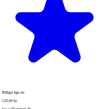
Billigst lige nu
120,00
kr.
hos
williamdam.dk