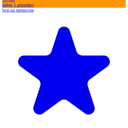
ifølge
1
anmelder
bog.nu metascore