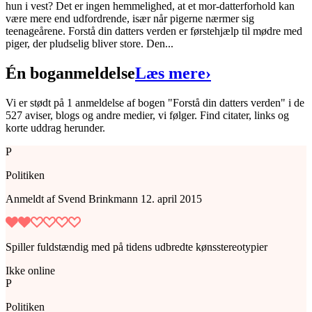
hun i vest? Det er ingen hemmelighed, at et mor-datterforhold kan
Forlag:
People's
være mere end udfordrende, især når pigerne nærmer sig
teenageårene. Forstå din datters verden er førstehjælp til mødre med
Udgivet:
26. februar 2015
piger, der pludselig bliver store. Den...
Én boganmeldelse
Læs mere
›
Vi er stødt på 1 anmeldelse af bogen "Forstå din datters verden" i de
527 aviser, blogs og andre medier, vi følger. Find citater, links og
korte uddrag herunder.
P
Politiken
Anmeldt
af
Svend Brinkmann
12. april 2015
Spiller fuldstændig med på tidens udbredte kønsstereotypier
Ikke online
P
Politiken