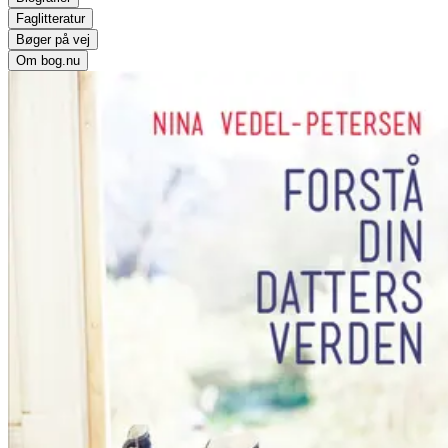
Faglitteratur
Bøger på vej
Om bog.nu