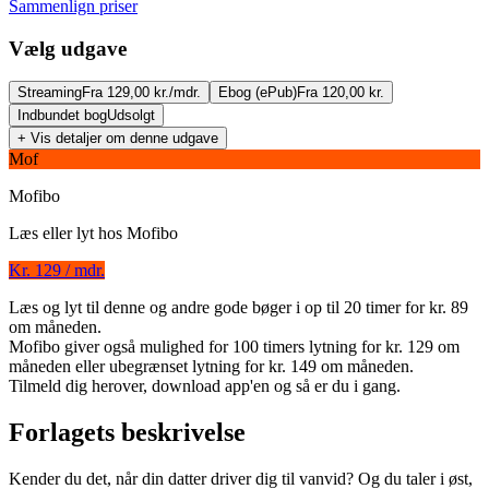
Sammenlign priser
Vælg udgave
Streaming
Fra 129,00 kr./mdr.
Ebog (ePub)
Fra 120,00 kr.
Indbundet bog
Udsolgt
+ Vis detaljer om denne udgave
Mof
Mofibo
Læs eller lyt hos
Mofibo
Kr. 129 / mdr.
Læs og lyt til denne og andre gode bøger i op til 20 timer for kr. 89
Forstå din datters verden
om måneden.
Mofibo giver også mulighed for 100 timers lytning for kr. 129 om
Forfatter
:
Nina Vedel-Petersen
måneden eller ubegrænset lytning for kr. 149 om måneden.
Tilmeld dig herover, download app'en og så er du i gang.
Format:
Ebog (ePub)
Forlagets beskrivelse
Sider:
276
ISBN:
9788771378450
Kender du det, når din datter driver dig til vanvid? Og du taler i øst,