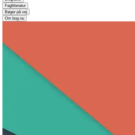
Faglitteratur
Bøger på vej
Om bog.nu