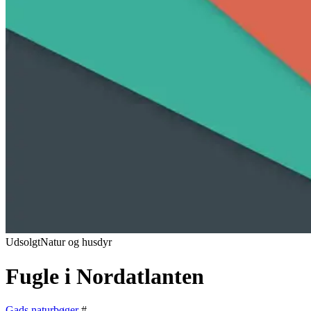
Udsolgt
Natur og husdyr
Fugle i Nordatlanten
Gads naturbøger
#