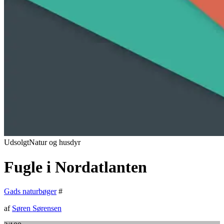
Udsolgt
Natur og husdyr
Fugle i Nordatlanten
Gads naturbøger
#
af
Søren Sørensen