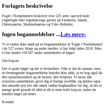
Forlagets beskrivelse
Fugle i Nordatlanten
beskriver over 225 arter, specielt faste
ynglefugle eller regelmæssige gæster på Færøerne, Island,
Fugle i Nordatlanten
Orkneyøerne, Shetlandsøerne og Ydre Hebrider.
Forfatter
:
Søren Sørensen
Ingen boganmeldelser ...
Læs mere
›
Format:
Indbundet bog
Vi er endnu ikke stødt på en boganmeldelse af 'Fugle i Nordatlanten'
Sider:
277
i de 527 aviser, blogs og andre medier, vi har fulgt siden 2010. Men
vi har fundet 118.567 andre anmeldelser af bøger.
ISBN:
9788712018506
Om bog.nu
Forlag:
Gads Forlag
Der er gode bøger og der er bestsellere. Ofte er det de samme, men
Udgivet:
17. december 1990
en fremragende boganmeldelse betyder ikke altid, at en bog også får
den opmærksomhed og de læsere, den fortjener. Vi læser alle
avisernes anmeldelser, giver dig et hurtigt overblik, og tjekker også
den aktuelle pris hos alle større online-boghandlere for dig, så der er
mange gode grunde til altid at slå et smut forbi bog.nu, inden du
handler bøger på nettet.
Kontakt