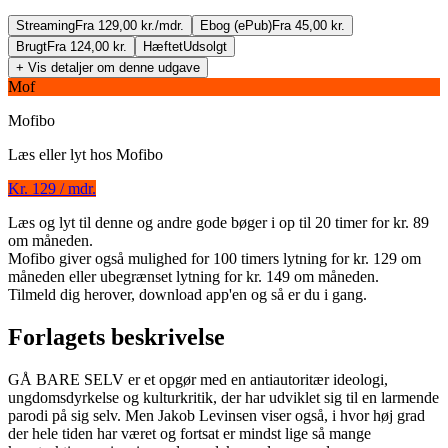
Streaming
Fra 129,00 kr./mdr.
Ebog (ePub)
Fra 45,00 kr.
Brugt
Fra 124,00 kr.
Hæftet
Udsolgt
+ Vis detaljer om denne udgave
Mof
Mofibo
Læs eller lyt hos
Mofibo
Kr. 129 / mdr.
Læs og lyt til denne og andre gode bøger i op til 20 timer for kr. 89
Gå bare selv
om måneden.
Mofibo giver også mulighed for 100 timers lytning for kr. 129 om
Forfatter
:
Jakob Levinsen
måneden eller ubegrænset lytning for kr. 149 om måneden.
Tilmeld dig herover, download app'en og så er du i gang.
Format:
Ebog (ePub)
Forlagets beskrivelse
ISBN:
9788702158700
Forlag:
Gyldendal
GÅ BARE SELV er et opgør med en antiautoritær ideologi,
ungdomsdyrkelse og kulturkritik, der har udviklet sig til en larmende
Udgivet:
29. oktober 2015
parodi på sig selv. Men Jakob Levinsen viser også, i hvor høj grad
der hele tiden har været og fortsat er mindst lige så mange