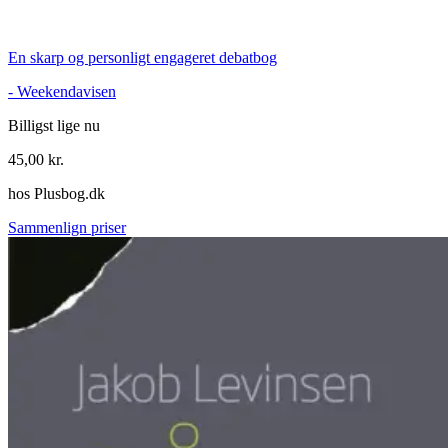
En skarp og personligt engageret debatbog
-
Weekendavisen
Billigst lige nu
45,00
kr.
hos
Plusbog.dk
Sammenlign priser