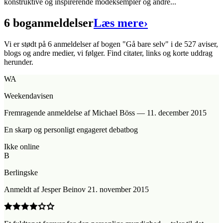
konstruktive og inspirerende modeksempler og andre...
6 boganmeldelser
Læs mere
›
Vi er stødt på 6 anmeldelser af bogen "Gå bare selv" i de 527 aviser,
blogs og andre medier, vi følger. Find citater, links og korte uddrag
herunder.
WA
Weekendavisen
Fremragende anmeldelse
af Michael Böss
—
11. december 2015
En skarp og personligt engageret debatbog
Ikke online
B
Berlingske
Anmeldt
af
Jesper Beinov
21. november 2015