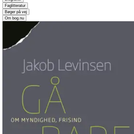
Faglitteratur
Bøger på vej
Om bog.nu