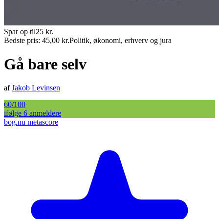
Spar op til
25
kr.
Bedste pris:
45,00
kr.
Politik, økonomi, erhverv og jura
Gå bare selv
af
Jakob Levinsen
60
/100
ifølge
6
anmelder
e
bog.nu metascore