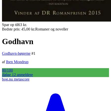
Spar op til
63
kr.
Bedste pris:
45,00
kr.
Romaner og noveller
Godhavn
Godhavn-bøgerne
#
1
af
Iben Mondrup
80
/100
ifølge
12
anmelder
e
bog.nu metascore