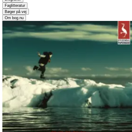
Faglitteratur
Bøger på vej
Om bog.nu