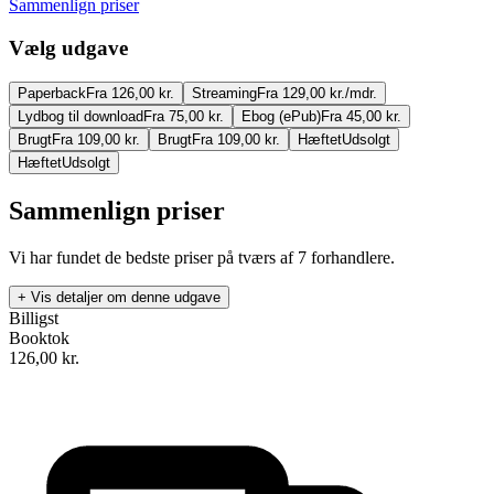
Sammenlign priser
Vælg udgave
Paperback
Fra 126,00 kr.
Streaming
Fra 129,00 kr./mdr.
Lydbog til download
Fra 75,00 kr.
Ebog (ePub)
Fra 45,00 kr.
Brugt
Fra 109,00 kr.
Brugt
Fra 109,00 kr.
Hæftet
Udsolgt
Hæftet
Udsolgt
Sammenlign priser
Vi har fundet de bedste priser på tværs af
7
forhandlere.
+ Vis detaljer om denne udgave
Billigst
Booktok
126,00
kr.
Godhavn