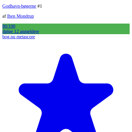
Godhavn-bøgerne
#
1
af
Iben Mondrup
80
/100
ifølge
12
anmelder
e
bog.nu metascore