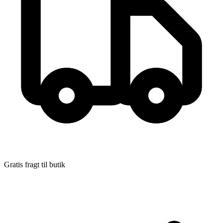
Forfatter
:
Iben Mondrup
Format:
Paperback
Sider:
272
ISBN:
9788702191912
Forlag:
Gyldendal
Udgivet:
1. januar 2016
Gratis fragt til butik