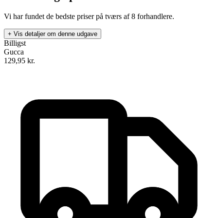
Vi har fundet de bedste priser på tværs af
8
forhandlere.
+ Vis detaljer om denne udgave
Billigst
Gucca
129,95
kr.
H.C. Andersen: Eventyr og Historier (Rød luksusudgave)
Forfatter
:
.
Format:
Indbundet bog
Sider:
912
ISBN:
9788711985786
Forlag:
CARLSEN
Udgivet:
5. august 2020