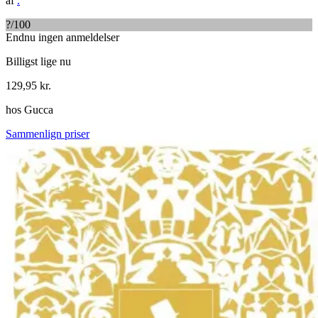
af
.
?
/100
Endnu ingen anmeldelser
Billigst lige nu
129,95
kr.
hos
Gucca
Sammenlign priser