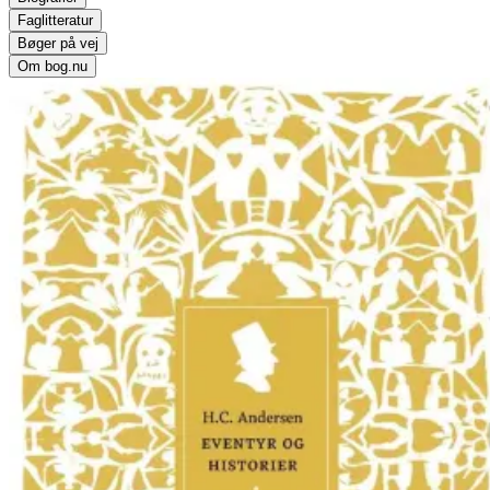
Faglitteratur
Bøger på vej
Om bog.nu