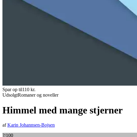
Spar op til
110
kr.
Udsolgt
Romaner og noveller
Himmel med mange stjerner
af
Karin Johannsen-Bojsen
?
/100