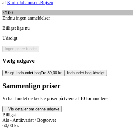
af
Karin Johannsen-Bojsen
?
/100
Endnu ingen anmeldelser
Billigst lige nu
Udsolgt
Ingen priser fundet
Vælg udgave
Brugt. Indbundet bog
Fra 89,00 kr.
Indbundet bog
Udsolgt
Sammenlign priser
Vi har fundet de bedste priser på tværs af
10
forhandlere.
+ Vis detaljer om denne udgave
Billigst
Als - Antikvariat / Bogtorvet
60,00
kr.