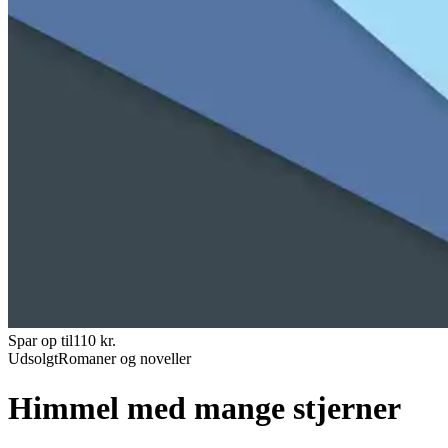
Spar op til
110
kr.
Udsolgt
Romaner og noveller
Himmel med mange stjerner