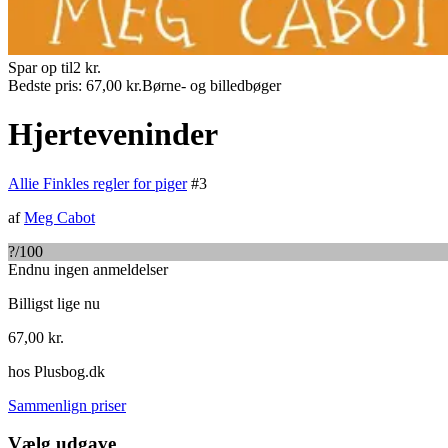
Spar op til
2
kr.
Bedste pris:
67,00
kr.
Børne- og billedbøger
Hjerteveninder
Allie Finkles regler for piger
#
3
af
Meg Cabot
?
/100
Endnu ingen anmeldelser
Billigst lige nu
67,00
kr.
hos
Plusbog.dk
Sammenlign priser
Vælg udgave