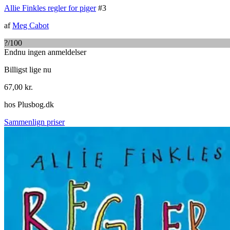
Allie Finkles regler for piger
#
3
af
Meg Cabot
?
/100
Endnu ingen anmeldelser
Billigst lige nu
67,00
kr.
hos
Plusbog.dk
Sammenlign priser