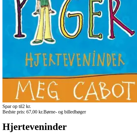
Spar op til
2
kr.
Bedste pris:
67,00
kr.
Børne- og billedbøger
Hjerteveninder