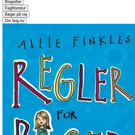
Biografier
Faglitteratur
Bøger på vej
Om bog.nu