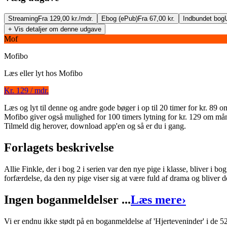
Streaming
Fra 129,00 kr./mdr.
Ebog (ePub)
Fra 67,00 kr.
Indbundet bog
+ Vis detaljer om denne udgave
Mof
Mofibo
Læs eller lyt hos
Mofibo
Kr. 129 / mdr.
Læs og lyt til denne og andre gode bøger i op til 20 timer for kr. 89
Hjerteveninder
Mofibo giver også mulighed for 100 timers lytning for kr. 129 om må
Tilmeld dig herover, download app'en og så er du i gang.
Forfatter
:
Meg Cabot
Forlagets beskrivelse
Oversat af
Vibeke Nielsen
Format:
Ebog (ePub)
Allie Finkle, der i bog 2 i serien var den nye pige i klasse, bliver i 
forfærdelse, da den ny pige viser sig at være fuld af drama og bliver d
Sider:
150
Ingen boganmeldelser ...
Læs mere
›
ISBN:
9788711406069
Forlag:
Carlsen
Vi er endnu ikke stødt på en boganmeldelse af 'Hjerteveninder' i de 5