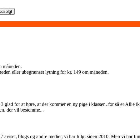
Udsolgt
 om måneden.
neden eller ubegrænset lytning for kr. 149 om måneden.
bog 3 glad for at høre, at der kommer en ny pige i klassen, for så er Alli
en, der vil bestemme...
27 aviser, blogs og andre medier, vi har fulgt siden 2010. Men vi har f