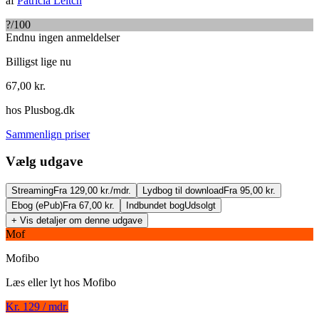
af
Patricia Leitch
?
/100
Endnu ingen anmeldelser
Billigst lige nu
67,00
kr.
hos
Plusbog.dk
Sammenlign priser
Vælg udgave
Streaming
Fra 129,00 kr./mdr.
Lydbog til download
Fra 95,00 kr.
Ebog (ePub)
Fra 67,00 kr.
Indbundet bog
Udsolgt
+ Vis detaljer om denne udgave
Mof
Mofibo
Læs eller lyt hos
Mofibo
Hurtig som vinden
Kr. 129 / mdr.