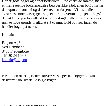
Der er gode bøger og der er bestsellere. Ofte er det de samme, men
en fremragende boganmeldelse betyder ikke altid, at en bog også får
den opmærksomhed og de læsere, den fortjener. Vi læser alle
avisernes anmeldelser, giver dig et hurtigt overblik, og tjekker også
den aktuelle pris hos alle større online-boghandlere for dig, så der er
mange gode grunde til altid at slå et smut forbi bog.nu, inden du
handler bøger på nettet.
Kontakt
Bog.nu ApS
Ved Dammen 9
3480 Fredensborg
Tlf. 20 24 16 67
kontakt@bog.nu
NB! Inden du ringer eller skriver: Vi sælger ikke bøger og kan
desværre ikke skaffe udsolgte bøger.
© 2010-
2026
Copyright bog.nu ApS