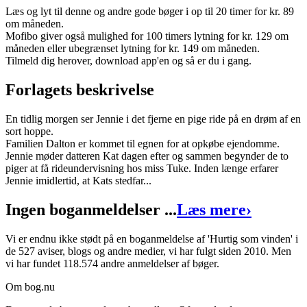
Forfatter
:
Patricia Leitch
Læs og lyt til denne og andre gode bøger i op til 20 timer for kr. 89
om måneden.
Oversat af
Vivi Berendt
Mofibo giver også mulighed for 100 timers lytning for kr. 129 om
måneden eller ubegrænset lytning for kr. 149 om måneden.
Indlæst af
Winni Ellegaard Nielsen
Tilmeld dig herover, download app'en og så er du i gang.
Format:
Lydbog til download
Forlagets beskrivelse
ISBN:
9788727080963
En tidlig morgen ser Jennie i det fjerne en pige ride på en drøm af en
Forlag:
Lindhardt og Ringhof
sort hoppe.
Familien Dalton er kommet til egnen for at opkøbe ejendomme.
Udgivet:
29. oktober 2023
Jennie møder datteren Kat dagen efter og sammen begynder de to
piger at få rideundervisning hos miss Tuke. Inden længe erfarer
Jennie imidlertid, at Kats stedfar...
Ingen boganmeldelser ...
Læs mere
›
Vi er endnu ikke stødt på en boganmeldelse af 'Hurtig som vinden' i
de 527 aviser, blogs og andre medier, vi har fulgt siden 2010. Men
vi har fundet 118.574 andre anmeldelser af bøger.
Om bog.nu