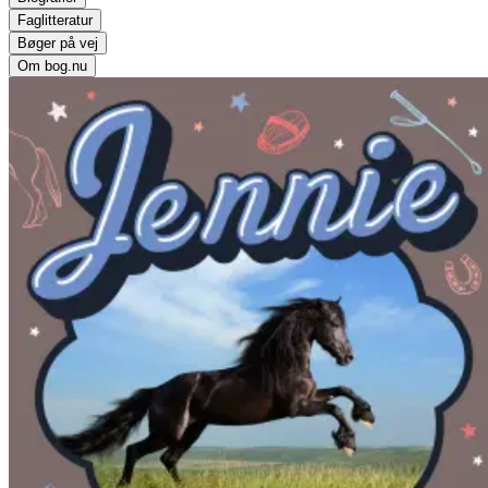
Faglitteratur
Bøger på vej
Om bog.nu