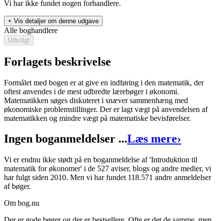
Vi har ikke fundet nogen forhandlere.
+ Vis detaljer om denne udgave
Alle boghandlere
Udsolgt
Forlagets beskrivelse
Formålet med bogen er at give en indføring i den matematik, der
oftest anvendes i de mest udbredte lærebøger i økonomi.
Matematikken søges diskuteret i snæver sammenhæng med
Introduktion til matematik for økonomer
økonomiske problemstillinger. Der er lagt vægt på anvendelsen af
Forfatter
:
Gustav Kristensen
matematikken og mindre vægt på matematiske bevisførelser.
Format:
Hæftet
Ingen boganmeldelser ...
Læs mere
›
Sider:
267
Vi er endnu ikke stødt på en boganmeldelse af 'Introduktion til
ISBN:
9788777836596
matematik for økonomer' i de 527 aviser, blogs og andre medier, vi
har fulgt siden 2010. Men vi har fundet 118.571 andre anmeldelser
Forlag:
Forlaget Systime
af bøger.
Udgivet:
1. september 1995
Om bog.nu
Der er gode bøger og der er bestsellere. Ofte er det de samme, men