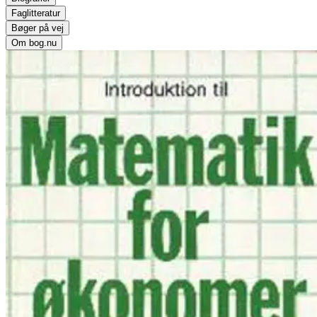
Faglitteratur
Bøger på vej
Om bog.nu