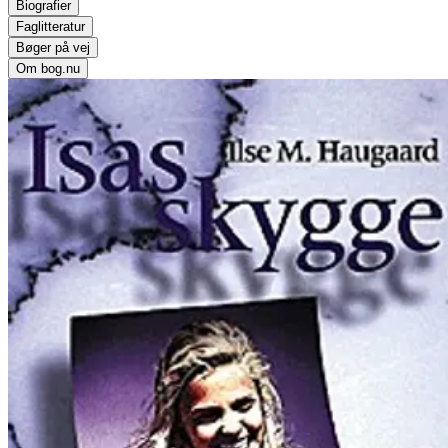
Biografier
Faglitteratur
Bøger på vej
Om bog.nu