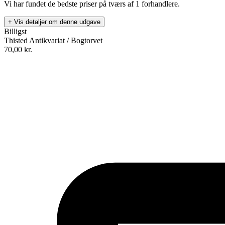
Vi har fundet de bedste priser på tværs af
1
forhandlere.
+ Vis detaljer om denne udgave
Billigst
Thisted Antikvariat / Bogtorvet
70,00
kr.
Isas skygge
Forfatter
:
Ilse M. Haugaard
Format:
Hæftet
Sider:
127
ISBN:
9788774565581
Forlag:
Vindrose
Udgivet:
7. november 1997