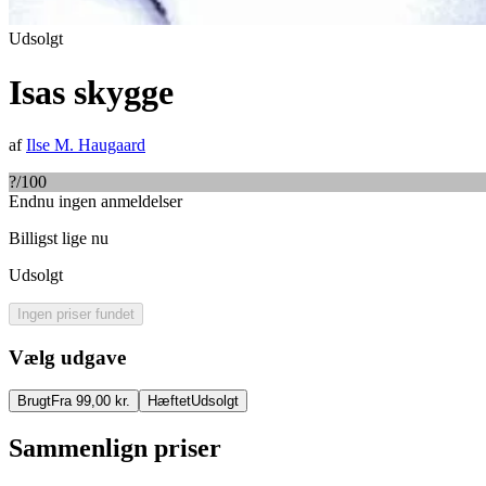
Udsolgt
Isas skygge
af
Ilse M. Haugaard
?
/100
Endnu ingen anmeldelser
Billigst lige nu
Udsolgt
Ingen priser fundet
Vælg udgave
Brugt
Fra 99,00 kr.
Hæftet
Udsolgt
Sammenlign priser