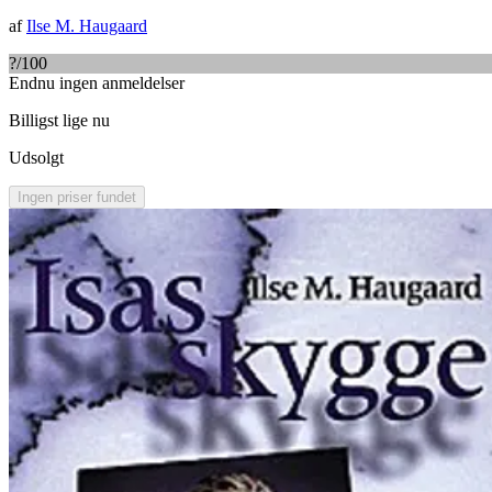
af
Ilse M. Haugaard
?
/100
Endnu ingen anmeldelser
Billigst lige nu
Udsolgt
Ingen priser fundet