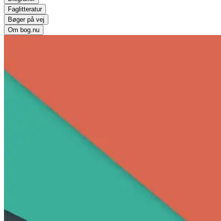
Faglitteratur
Bøger på vej
Om bog.nu