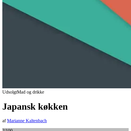
Udsolgt
Mad og drikke
Japansk køkken
af
Marianne Kaltenbach
?
/100