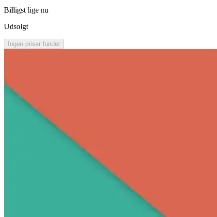
Billigst lige nu
Udsolgt
Ingen priser fundet