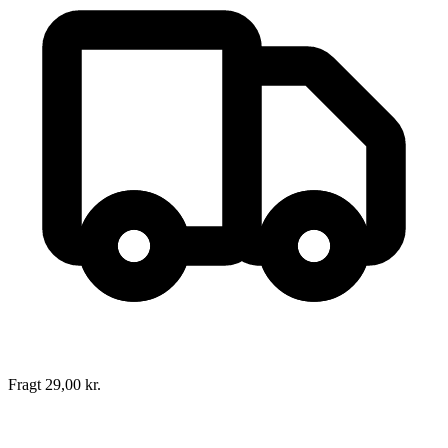
Japansk køkken
Forfatter
:
Marianne Kaltenbach
Redigeret af
Georg Vejen
,
Vibeke Scheuer
, &
Per Kølle
Oversat af
Lisbeth Eriksen
Format:
Indbundet bog
Sider:
64
ISBN:
9788778016096
Forlag:
Sesam
Udgivet:
1. januar 1970
Fragt 29,00 kr.