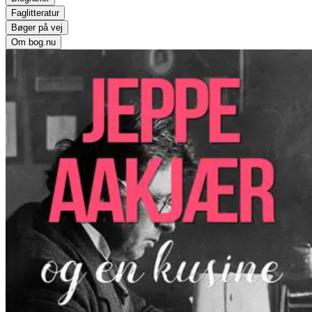
Faglitteratur
Bøger på vej
Om bog.nu