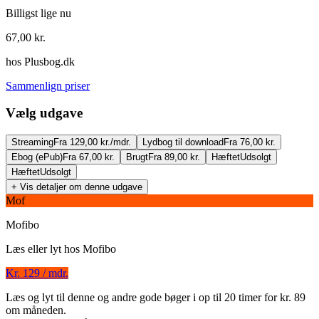
Billigst lige nu
67,00
kr.
hos
Plusbog.dk
Sammenlign priser
Vælg udgave
Streaming
Fra 129,00 kr./mdr.
Lydbog til download
Fra 76,00 kr.
Ebog (ePub)
Fra 67,00 kr.
Brugt
Fra 89,00 kr.
Hæftet
Udsolgt
Hæftet
Udsolgt
+ Vis detaljer om denne udgave
Mof
Mofibo
Læs eller lyt hos
Mofibo
Jeppe Aakjær og en kusine
Kr. 129 / mdr.
Forfatter
:
Bjarne Nielsen Brovst
Læs og lyt til denne og andre gode bøger i op til 20 timer for kr. 89
om måneden.