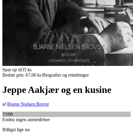
Spar op til
35
kr.
Bedste pris:
67,00
kr.
Biografier og erindringer
Jeppe Aakjær og en kusine
af
Bjarne Nielsen Brovst
?
/100
Endnu ingen anmeldelser
Billigst lige nu