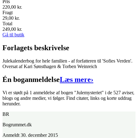
Pris
220,00
kr.
Fragt
29,00 kr.
Total
249,00
kr.
Gå til butik
Forlagets beskrivelse
Julekalenderbog for hele familien - af forfatteren til 'Sofies Verden'.
Oversat af Kari Sønsthagen & Torben Weinreich
Én boganmeldelse
Læs mere
›
Vi er stødt på 1 anmeldelse af bogen "Julemysteriet" i de 527 aviser,
blogs og andre medier, vi følger. Find citater, links og korte uddrag
herunder.
BR
Bogrummet.dk
Anmeldt
30. december 2015