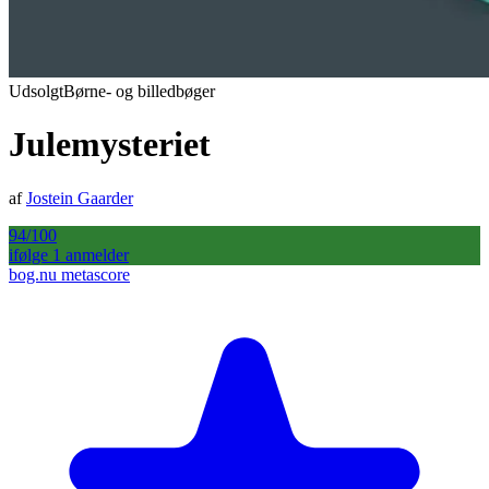
Udsolgt
Børne- og billedbøger
Julemysteriet
af
Jostein Gaarder
94
/100
ifølge
1
anmelder
bog.nu metascore