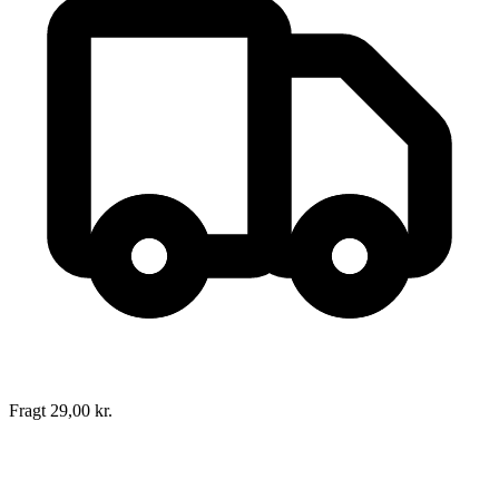
Julemysteriet
Forfatter
:
Jostein Gaarder
Oversat af
Torben Weinreich
&
Kari Sønsthagen
Format:
Ukendt
Sider:
249
ISBN:
9788714194901
Forlag:
Høst & Søn
Udgivet:
1. januar 1970
Fragt 29,00 kr.