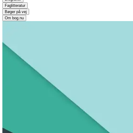
Faglitteratur
Bøger på vej
Om bog.nu