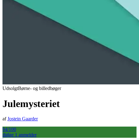
Udsolgt
Børne- og billedbøger
Julemysteriet
af
Jostein Gaarder
94
/100
ifølge
1
anmelder