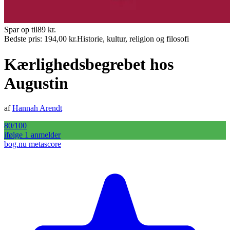
Spar op til
89
kr.
Bedste pris:
194,00
kr.
Historie, kultur, religion og filosofi
Kærlighedsbegrebet hos
Augustin
af
Hannah Arendt
80
/100
ifølge
1
anmelder
bog.nu metascore