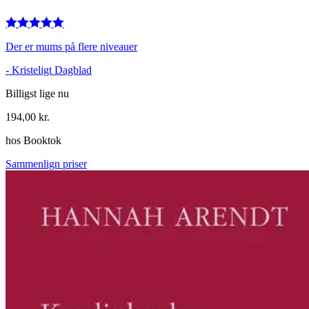
Der er mums på flere niveauer
-
Kristeligt Dagblad
Billigst lige nu
194,00
kr.
hos
Booktok
Sammenlign priser