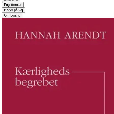
Faglitteratur
Bøger på vej
Om bog.nu