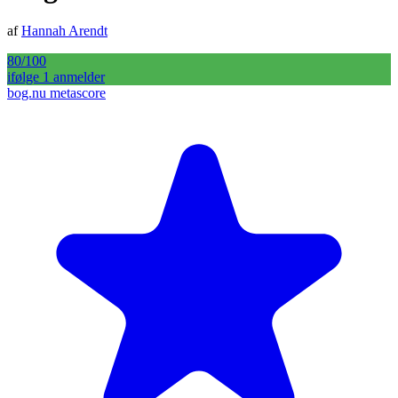
af
Hannah Arendt
80
/100
ifølge
1
anmelder
bog.nu metascore