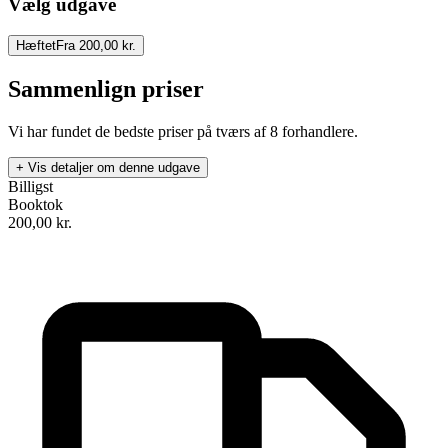
Vælg udgave
Hæftet
Fra 200,00 kr.
Sammenlign priser
Vi har fundet de bedste priser på tværs af
8
forhandlere.
+ Vis detaljer om denne udgave
Billigst
Booktok
200,00
kr.
Kærlighedsbegrebet hos Augustin
Forfatter
:
Hannah Arendt
Oversat af
Christian Rud Skovgaard
,
Nils Arne Pedersen
, &
Jakob
Juul Pedersen