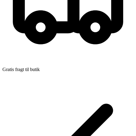
Format:
Hæftet
Sider:
167
ISBN:
9788772046235
Forlag:
Forlaget Klim
Udgivet:
29. april 2025
Gratis fragt til butik