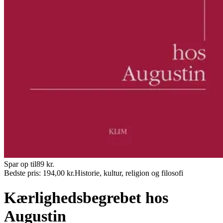
Spar op til
89
kr.
Bedste pris:
194,00
kr.
Historie, kultur, religion og filosofi
Kærlighedsbegrebet hos
Augustin