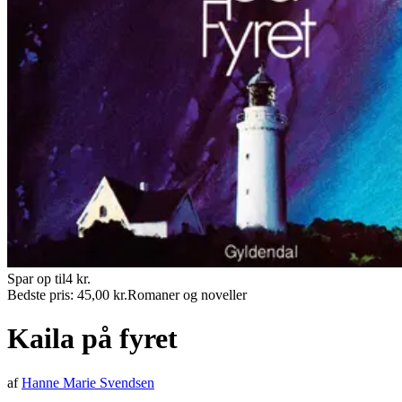
Spar op til
4
kr.
Bedste pris:
45,00
kr.
Romaner og noveller
Kaila på fyret
af
Hanne Marie Svendsen