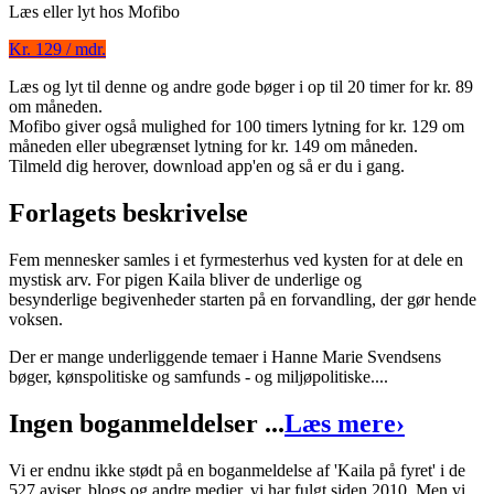
Læs eller lyt hos
Mofibo
Kr. 129 / mdr.
Læs og lyt til denne og andre gode bøger i op til 20 timer for kr. 89
Kaila på fyret
om måneden.
Mofibo giver også mulighed for 100 timers lytning for kr. 129 om
Forfatter
:
Hanne Marie Svendsen
måneden eller ubegrænset lytning for kr. 149 om måneden.
Format:
Ebog (ePub)
Tilmeld dig herover, download app'en og så er du i gang.
Sider:
256
Forlagets beskrivelse
ISBN:
9788702145977
Fem mennesker samles i et fyrmesterhus ved kysten for at dele en
Forlag:
Gyldendal
mystisk arv. For pigen Kaila bliver de underlige og
besynderlige begivenheder starten på en forvandling, der gør hende
Udgivet:
31. maj 2015
voksen.
Der er mange underliggende temaer i Hanne Marie Svendsens
bøger, kønspolitiske og samfunds - og miljøpolitiske....
Ingen boganmeldelser ...
Læs mere
›
Vi er endnu ikke stødt på en boganmeldelse af 'Kaila på fyret' i de
527 aviser, blogs og andre medier, vi har fulgt siden 2010. Men vi