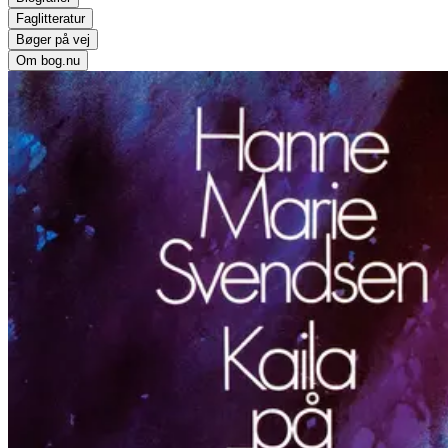
Faglitteratur
Bøger på vej
Om bog.nu