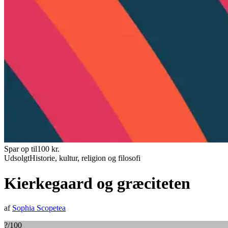
Spar op til
100
kr.
Udsolgt
Historie, kultur, religion og filosofi
Kierkegaard og græciteten
af
Sophia Scopetea
?
/100