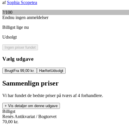
af
Sophia Scopetea
?
/100
Endnu ingen anmeldelser
Billigst lige nu
Udsolgt
Ingen priser fundet
Vælg udgave
Brugt
Fra 99,00 kr.
Hæftet
Udsolgt
Sammenlign priser
Vi har fundet de bedste priser på tværs af
4
forhandlere.
+ Vis detaljer om denne udgave
Billigst
Renès Antikvariat / Bogtorvet
70,00
kr.