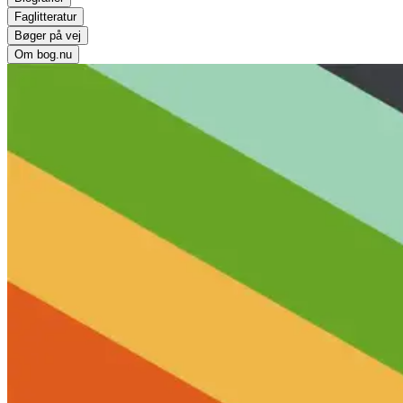
Faglitteratur
Bøger på vej
Om bog.nu