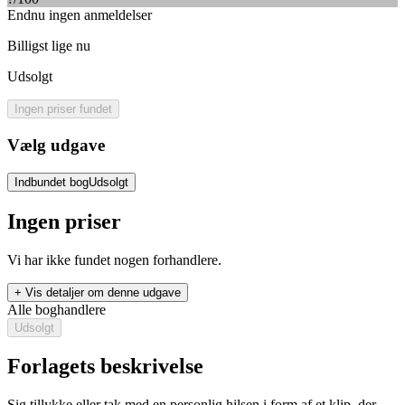
Endnu ingen anmeldelser
Billigst lige nu
Udsolgt
Ingen priser fundet
Vælg udgave
Indbundet bog
Udsolgt
Ingen priser
Vi har ikke fundet nogen forhandlere.
+ Vis detaljer om denne udgave
Alle boghandlere
Udsolgt
Forlagets beskrivelse
Sig tillykke eller tak med en personlig hilsen i form af et klip, der