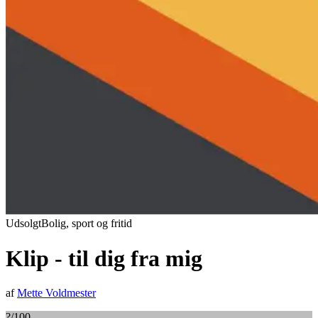
Udsolgt
Bolig, sport og fritid
Klip - til dig fra mig
af
Mette Voldmester
?
/100