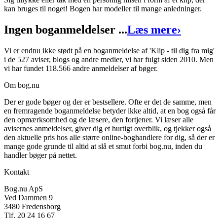
kan bruges til noget! Bogen har modeller til mange anledninger.
Klip - til dig fra mig
Ingen boganmeldelser ...
Læs mere
›
Forfatter
:
Mette Voldmester
Format:
Indbundet bog
Vi er endnu ikke stødt på en boganmeldelse af 'Klip - til dig fra mig'
i de 527 aviser, blogs og andre medier, vi har fulgt siden 2010. Men
Sider:
72
vi har fundet 118.566 andre anmeldelser af bøger.
ISBN:
9788779052772
Om bog.nu
Forlag:
Forlaget Klematis
Der er gode bøger og der er bestsellere. Ofte er det de samme, men
en fremragende boganmeldelse betyder ikke altid, at en bog også får
Udgivet:
15. november 1999
den opmærksomhed og de læsere, den fortjener. Vi læser alle
avisernes anmeldelser, giver dig et hurtigt overblik, og tjekker også
den aktuelle pris hos alle større online-boghandlere for dig, så der er
mange gode grunde til altid at slå et smut forbi bog.nu, inden du
handler bøger på nettet.
Kontakt
Bog.nu ApS
Ved Dammen 9
3480 Fredensborg
Tlf. 20 24 16 67