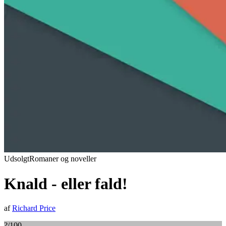
Udsolgt
Romaner og noveller
Knald - eller fald!
af
Richard Price
?
/100