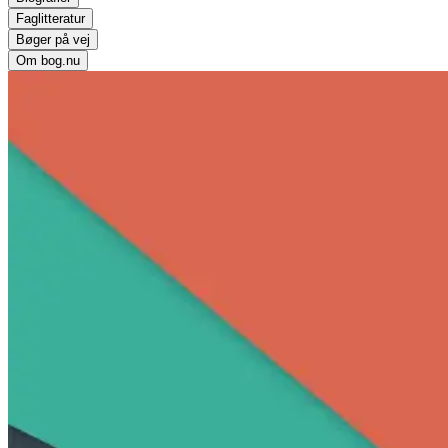
Faglitteratur
Bøger på vej
Om bog.nu