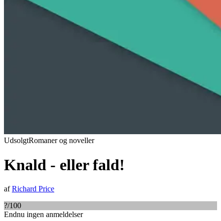
Udsolgt
Romaner og noveller
Knald - eller fald!
af
Richard Price
?
/100
Endnu ingen anmeldelser