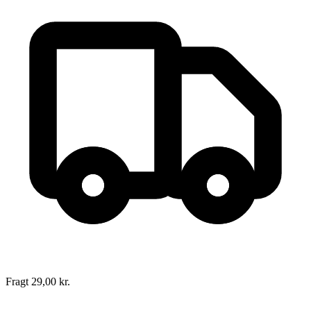
Knald - eller fald!
Forfatter
:
Richard Price
Oversat af
Søren Vinterberg
Format:
Hæftet
Sider:
235
ISBN:
9788755718593
Forlag:
Fremad
Udgivet:
1. januar 1970
Fragt 29,00 kr.