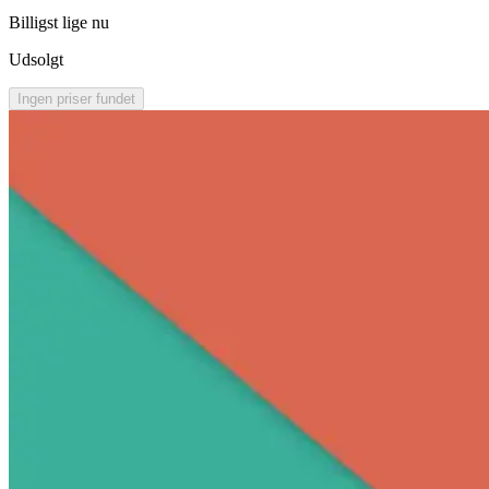
Billigst lige nu
Udsolgt
Ingen priser fundet