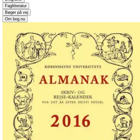
Faglitteratur
Bøger på vej
Om bog.nu