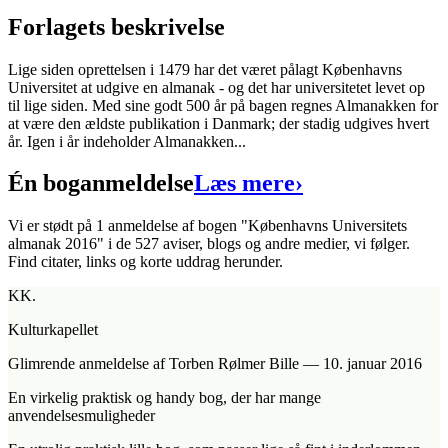
Forlagets beskrivelse
Lige siden oprettelsen i 1479 har det været pålagt Københavns
Universitet at udgive en almanak - og det har universitetet levet op
til lige siden. Med sine godt 500 år på bagen regnes Almanakken for
Københavns Universitets almanak 2016
at være den ældste publikation i Danmark; der stadig udgives hvert
år. Igen i år indeholder Almanakken...
Forfatter
:
KøbenhavnsUniversitetets
Én boganmeldelse
Læs mere
›
Format:
Hæftet
Sider:
176
Vi er stødt på 1 anmeldelse af bogen "Københavns Universitets
almanak 2016" i de 527 aviser, blogs og andre medier, vi følger.
ISBN:
9788717045491
Find citater, links og korte uddrag herunder.
Forlag:
Gyldendal
KK.
Udgivet:
10. december 2015
Kulturkapellet
Glimrende anmeldelse
af Torben Rølmer Bille
—
10. januar 2016
En virkelig praktisk og handy bog, der har mange
anvendelsesmuligheder