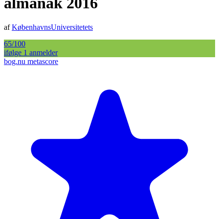
almanak 2016
af
KøbenhavnsUniversitetets
65
/100
ifølge
1
anmelder
bog.nu metascore