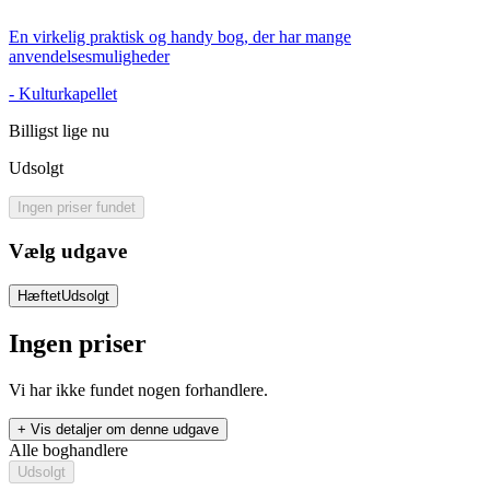
En virkelig praktisk og handy bog, der har mange
anvendelsesmuligheder
-
Kulturkapellet
Billigst lige nu
Udsolgt
Ingen priser fundet
Vælg udgave
Hæftet
Udsolgt
Ingen priser
Vi har ikke fundet nogen forhandlere.
+ Vis detaljer om denne udgave
Alle boghandlere
Udsolgt