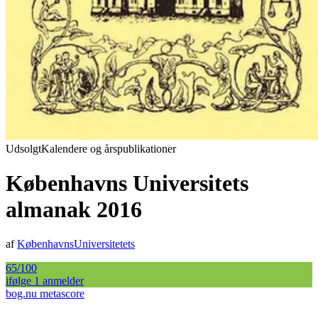
Udsolgt
Kalendere og årspublikationer
Københavns Universitets
almanak 2016
af
KøbenhavnsUniversitetets
65
/100
ifølge
1
anmelder
bog.nu metascore