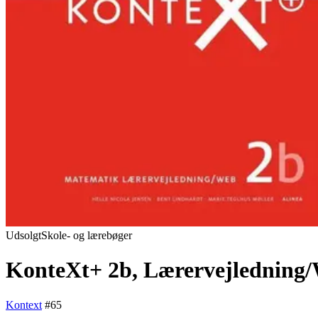
Udsolgt
Skole- og lærebøger
KonteXt+ 2b, Lærervejledning
Kontext
#
65