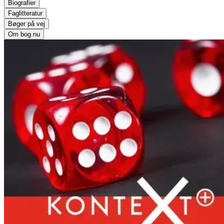
Biografier
Faglitteratur
Bøger på vej
Om bog.nu