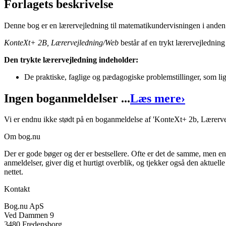
Forlagets beskrivelse
Denne bog er en lærervejledning til matematikundervisningen i anden h
KonteXt+ 2b, Lærervejledning/Web
KonteXt+ 2B, Lærervejledning/Web
består af en trykt lærervejledning
Forfattere
:
Bent Lindhardt
,
Helle Nicola Jensen
, &
Marie Teglhus Møl
Den trykte lærervejledning indeholder:
Format:
Indbundet bog
De praktiske, faglige og pædagogiske problemstillinger, som lig
Sider:
102
Ingen boganmeldelser ...
Læs mere
›
ISBN:
9788723524232
Vi er endnu ikke stødt på en boganmeldelse af 'KonteXt+ 2b, Lærervej
Forlag:
Alinea
Om bog.nu
Udgivet:
31. marts 2017
Der er gode bøger og der er bestsellere. Ofte er det de samme, men e
anmeldelser, giver dig et hurtigt overblik, og tjekker også den aktuelle
nettet.
Kontakt
Bog.nu ApS
Ved Dammen 9
3480 Fredensborg