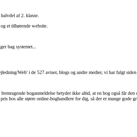
alvdel af 2. klasse.
 og et tilhørende website.
ler
ger bag systemet...
ledning/Web' i de 527 aviser, blogs og andre medier, vi har fulgt side
n fremragende boganmeldelse betyder ikke altid, at en bog også får den
 pris hos alle større online-boghandlere for dig, så der er mange gode gr