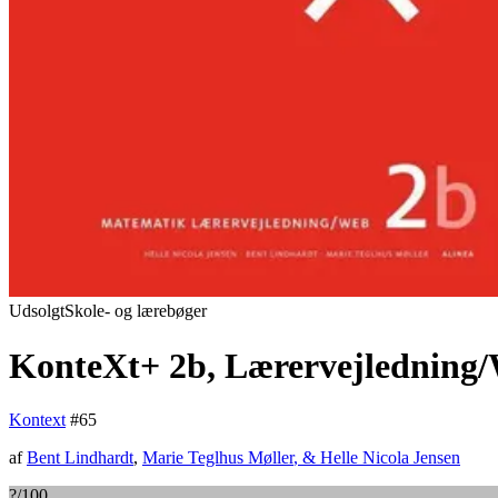
Udsolgt
Skole- og lærebøger
KonteXt+ 2b, Lærervejledning
Kontext
#
65
af
Bent Lindhardt
,
Marie Teglhus Møller
, &
Helle Nicola Jensen
?
/100