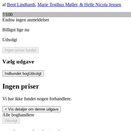
af
Bent Lindhardt
,
Marie Teglhus Møller
, &
Helle Nicola Jensen
?
/100
Endnu ingen anmeldelser
Billigst lige nu
Udsolgt
Ingen priser fundet
Vælg udgave
Indbundet bog
Udsolgt
Ingen priser
Vi har ikke fundet nogen forhandlere.
+ Vis detaljer om denne udgave
Alle boghandlere
Udsolgt