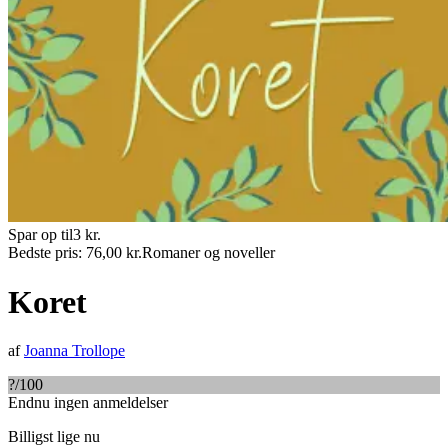
Spar op til
3
kr.
Bedste pris:
76,00
kr.
Romaner og noveller
Koret
af
Joanna Trollope
?
/100
Endnu ingen anmeldelser
Billigst lige nu