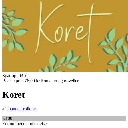
Spar op til
3
kr.
Bedste pris:
76,00
kr.
Romaner og noveller
Koret
af
Joanna Trollope
?
/100
Endnu ingen anmeldelser