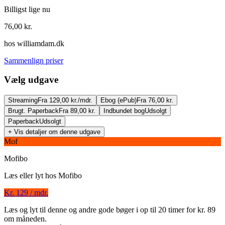
Billigst lige nu
76,00
kr.
hos
williamdam.dk
Sammenlign priser
Vælg udgave
Streaming
Fra 129,00 kr./mdr.
Ebog (ePub)
Fra 76,00 kr.
Brugt. Paperback
Fra 89,00 kr.
Indbundet bog
Udsolgt
Paperback
Udsolgt
+ Vis detaljer om denne udgave
Mof
Mofibo
Læs eller lyt hos
Mofibo
Kr. 129 / mdr.
Koret
Læs og lyt til denne og andre gode bøger i op til 20 timer for kr. 89
om måneden.
Forfatter
:
Joanna Trollope