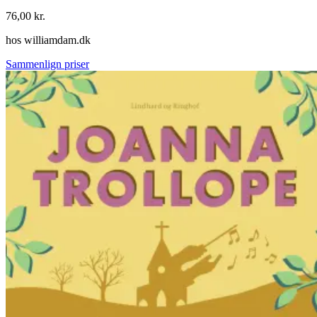
76,00
kr.
hos
williamdam.dk
Sammenlign priser