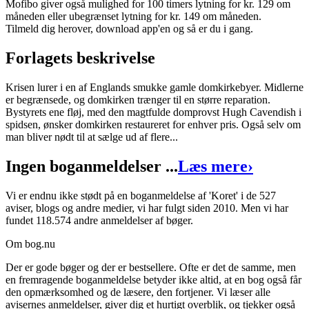
Mofibo giver også mulighed for 100 timers lytning for kr. 129 om
måneden eller ubegrænset lytning for kr. 149 om måneden.
Oversat af
Vibeke Houstrup
Tilmeld dig herover, download app'en og så er du i gang.
Format:
Ebog (ePub)
Forlagets beskrivelse
Sider:
268
Krisen lurer i en af Englands smukke gamle domkirkebyer. Midlerne
ISBN:
9788711516751
er begrænsede, og domkirken trænger til en større reparation.
Bystyrets ene fløj, med den magtfulde domprovst Hugh Cavendish i
Forlag:
Lindhardt og Ringhof
spidsen, ønsker domkirken restaureret for enhver pris. Også selv om
Udgivet:
25. maj 2016
man bliver nødt til at sælge ud af flere...
Ingen boganmeldelser ...
Læs mere
›
Vi er endnu ikke stødt på en boganmeldelse af 'Koret' i de 527
aviser, blogs og andre medier, vi har fulgt siden 2010. Men vi har
fundet 118.574 andre anmeldelser af bøger.
Om bog.nu
Der er gode bøger og der er bestsellere. Ofte er det de samme, men
en fremragende boganmeldelse betyder ikke altid, at en bog også får
den opmærksomhed og de læsere, den fortjener. Vi læser alle
avisernes anmeldelser, giver dig et hurtigt overblik, og tjekker også