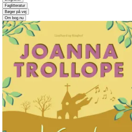
Faglitteratur
Bøger på vej
Om bog.nu