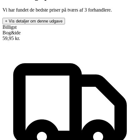
Vi har fundet de bedste priser på tværs af
3
forhandlere.
+ Vis detaljer om denne udgave
Billigst
Bog&ide
59,95
kr.
Kyllerylle
Forfatter
:
Jan Mogensen
Format:
Ebog (ePub)
Sider:
30
ISBN:
9788793608344
Forlag:
Forlaget Eudor
Udgivet:
1. februar 2018