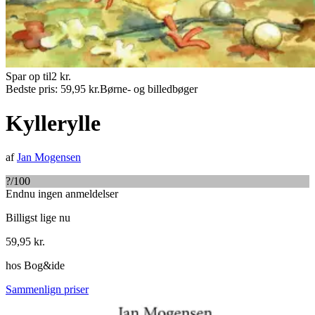
Spar op til
2
kr.
Bedste pris:
59,95
kr.
Børne- og billedbøger
Kyllerylle
af
Jan Mogensen
?
/100
Endnu ingen anmeldelser
Billigst lige nu
59,95
kr.
hos
Bog&ide
Sammenlign priser