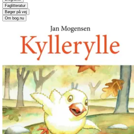
Faglitteratur
Bøger på vej
Om bog.nu