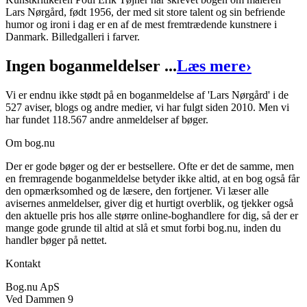
Lars Nørgård, født 1956, der med sit store talent og sin befriende
Lars Nørgård
humor og ironi i dag er en af de mest fremtrædende kunstnere i
Danmark. Billedgalleri i farver.
Forfatter
:
Lars Nørgård
Ingen boganmeldelser ...
Læs mere
›
Format:
Hæftet
Sider:
16
Vi er endnu ikke stødt på en boganmeldelse af 'Lars Nørgård' i de
527 aviser, blogs og andre medier, vi har fulgt siden 2010. Men vi
ISBN:
9788778072184
har fundet 118.567 andre anmeldelser af bøger.
Forlag:
Lindhardt og Ringhof
Om bog.nu
Udgivet:
1. januar 1970
Der er gode bøger og der er bestsellere. Ofte er det de samme, men
en fremragende boganmeldelse betyder ikke altid, at en bog også får
den opmærksomhed og de læsere, den fortjener. Vi læser alle
avisernes anmeldelser, giver dig et hurtigt overblik, og tjekker også
den aktuelle pris hos alle større online-boghandlere for dig, så der er
mange gode grunde til altid at slå et smut forbi bog.nu, inden du
handler bøger på nettet.
Kontakt
Bog.nu ApS
Ved Dammen 9