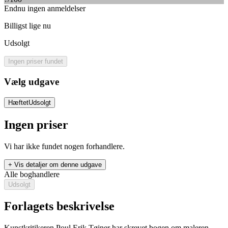
Endnu ingen anmeldelser
Billigst lige nu
Udsolgt
Ingen priser fundet
Vælg udgave
Hæftet
Udsolgt
Ingen priser
Vi har ikke fundet nogen forhandlere.
+ Vis detaljer om denne udgave
Alle boghandlere
Udsolgt
Forlagets beskrivelse
Kunstkritikeren Poul Erik Tøjner har skrevet bogen om maleren