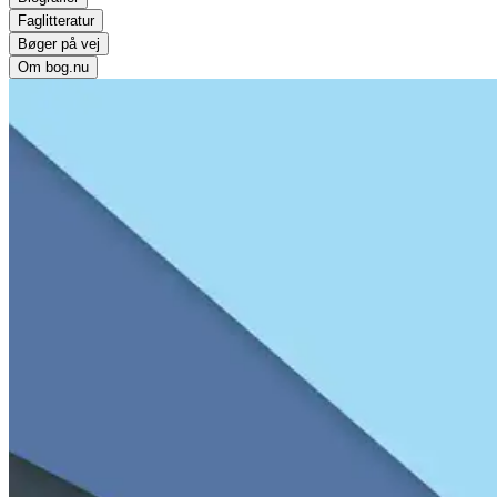
Faglitteratur
Bøger på vej
Om bog.nu