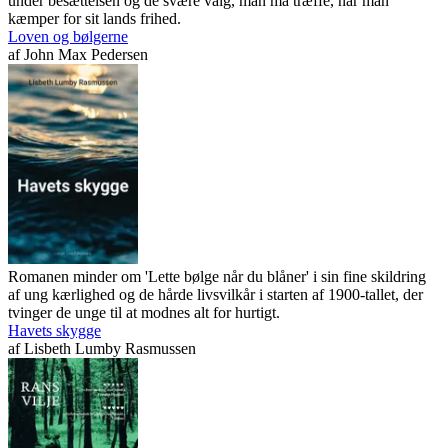
under besættelsen og de svære valg, man må træffe, når man
kæmper for sit lands frihed.
Loven og bølgerne
af
John Max Pedersen
Romanen minder om 'Lette bølge når du blåner' i sin fine skildring
af ung kærlighed og de hårde livsvilkår i starten af 1900-tallet, der
tvinger de unge til at modnes alt for hurtigt.
Havets skygge
af
Lisbeth Lumby Rasmussen