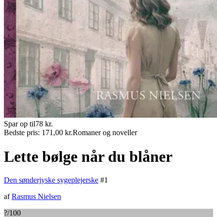
Spar op til
78
kr.
Bedste pris:
171,00
kr.
Romaner og noveller
Lette bølge når du blåner
Den sønderjyske sygeplejerske
#
1
af
Rasmus Nielsen
?
/100