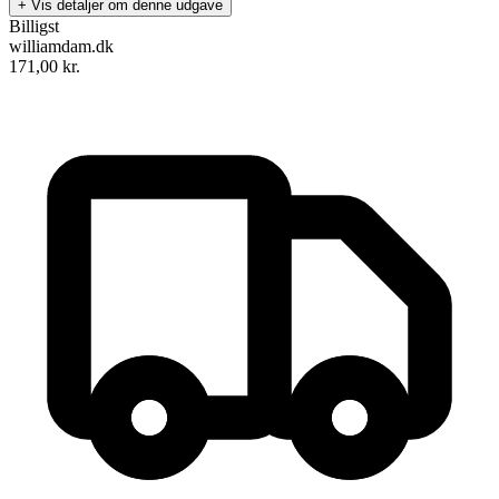
+ Vis detaljer om denne udgave
Billigst
williamdam.dk
171,00
kr.
Lette bølge når du blåner
Forfatter
:
Rasmus Nielsen
Indlæst af
Vibeke Hastrup
Format:
Lydbog til download
ISBN:
9788776350642
Forlag:
Forlaget Fioranello
Udgivet:
21. februar 2025