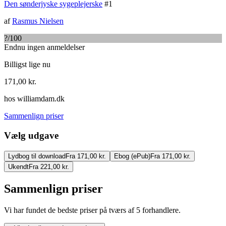
Den sønderjyske sygeplejerske
#
1
af
Rasmus Nielsen
?
/100
Endnu ingen anmeldelser
Billigst lige nu
171,00
kr.
hos
williamdam.dk
Sammenlign priser
Vælg udgave
Lydbog til download
Fra 171,00 kr.
Ebog (ePub)
Fra 171,00 kr.
Ukendt
Fra 221,00 kr.
Sammenlign priser
Vi har fundet de bedste priser på tværs af
5
forhandlere.