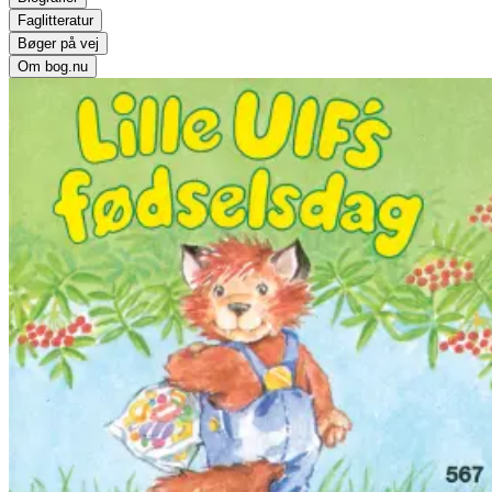
Faglitteratur
Bøger på vej
Om bog.nu