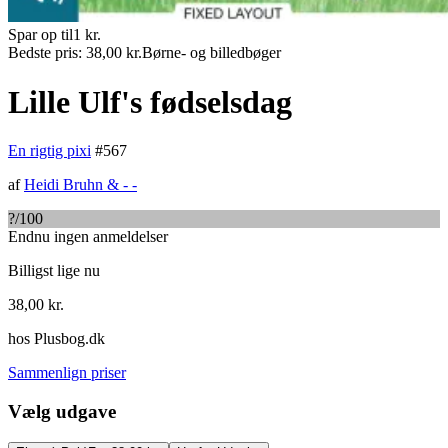
Spar op til
1
kr.
Bedste pris:
38,00
kr.
Børne- og billedbøger
Lille Ulf's fødselsdag
En rigtig pixi
#
567
af
Heidi Bruhn
&
- -
?
/100
Endnu ingen anmeldelser
Billigst lige nu
38,00
kr.
hos
Plusbog.dk
Sammenlign priser
Vælg udgave