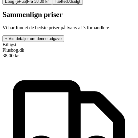
Ebog (ePub)
Fra 38,00 kr.
Hæftet
Udsolgt
Sammenlign priser
Vi har fundet de bedste priser på tværs af
3
forhandlere.
+ Vis detaljer om denne udgave
Billigst
Plusbog.dk
38,00
kr.
Lille Ulfs fødselsdag
Forfatter
:
- -
Format:
Ebog (ePub)
Sider:
18
ISBN:
9788711338452
Forlag:
Lindhardt og Ringhof