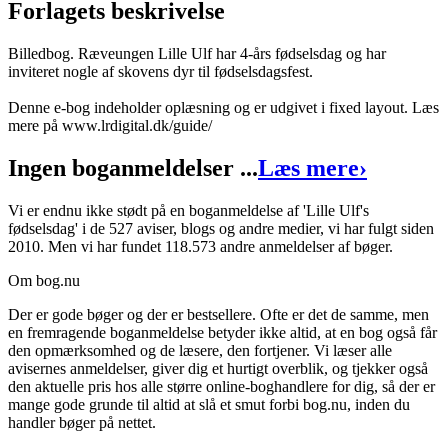
Forlagets beskrivelse
Billedbog. Ræveungen Lille Ulf har 4-års fødselsdag og har
inviteret nogle af skovens dyr til fødselsdagsfest.
Denne e-bog indeholder oplæsning og er udgivet i fixed layout. Læs
mere på www.lrdigital.dk/guide/
Ingen boganmeldelser ...
Læs mere
›
Vi er endnu ikke stødt på en boganmeldelse af 'Lille Ulf's
fødselsdag' i de 527 aviser, blogs og andre medier, vi har fulgt siden
2010. Men vi har fundet 118.573 andre anmeldelser af bøger.
Om bog.nu
Der er gode bøger og der er bestsellere. Ofte er det de samme, men
en fremragende boganmeldelse betyder ikke altid, at en bog også får
den opmærksomhed og de læsere, den fortjener. Vi læser alle
avisernes anmeldelser, giver dig et hurtigt overblik, og tjekker også
den aktuelle pris hos alle større online-boghandlere for dig, så der er
mange gode grunde til altid at slå et smut forbi bog.nu, inden du
handler bøger på nettet.