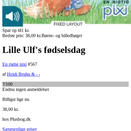
Spar op til
1
kr.
Bedste pris:
38,00
kr.
Børne- og billedbøger
Lille Ulf's fødselsdag
En rigtig pixi
#
567
af
Heidi Bruhn
&
- -
?
/100
Endnu ingen anmeldelser
Billigst lige nu
38,00
kr.
hos
Plusbog.dk
Sammenlign priser