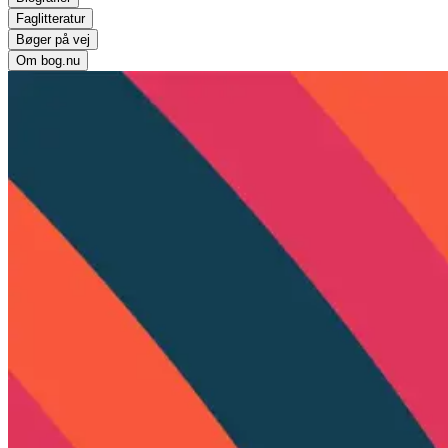
Faglitteratur
Bøger på vej
Om bog.nu