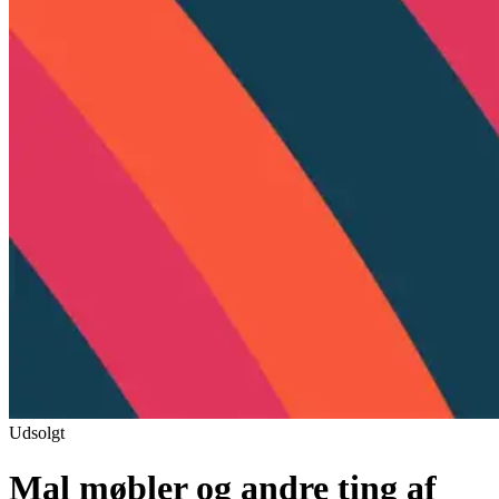
Udsolgt
Mal møbler og andre ting af