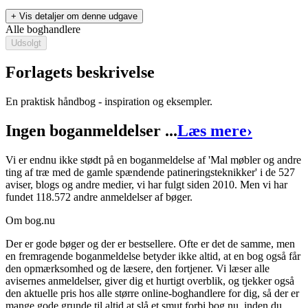
+ Vis detaljer om denne udgave
Alle boghandlere
Udsolgt
Forlagets beskrivelse
En praktisk håndbog - inspiration og eksempler.
Mal møbler og andre ting af træ med de gamle spændende
Ingen boganmeldelser ...
Læs mere
›
patineringsteknikker
Vi er endnu ikke stødt på en boganmeldelse af 'Mal møbler og andre
Forfatter
:
Annie Sloan
ting af træ med de gamle spændende patineringsteknikker' i de 527
Oversat af
Kent Havemann
aviser, blogs og andre medier, vi har fulgt siden 2010. Men vi har
fundet 118.572 andre anmeldelser af bøger.
Format:
Indbundet bog
Om bog.nu
Sider:
127
Der er gode bøger og der er bestsellere. Ofte er det de samme, men
ISBN:
9788714293857
en fremragende boganmeldelse betyder ikke altid, at en bog også får
den opmærksomhed og de læsere, den fortjener. Vi læser alle
Forlag:
Høst & Søn
avisernes anmeldelser, giver dig et hurtigt overblik, og tjekker også
den aktuelle pris hos alle større online-boghandlere for dig, så der er
Udgivet:
15. august 1996
mange gode grunde til altid at slå et smut forbi bog.nu, inden du