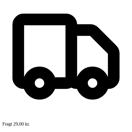
Mea culpa
Forfatter
:
Anne Holt
Oversat af
Ilse M. Haugaard
Format:
Hæftet
Sider:
201
ISBN:
9788700331082
Forlag:
Gyldendal
Udgivet:
17. september 1998
Fragt 29,00 kr.