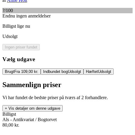
af
Anne Holt
?
/100
Endnu ingen anmeldelser
Billigst lige nu
Udsolgt
Ingen priser fundet
Vælg udgave
Brugt
Fra 109,00 kr.
Indbundet bog
Udsolgt
Hæftet
Udsolgt
Sammenlign priser
Vi har fundet de bedste priser på tværs af
2
forhandlere.
+ Vis detaljer om denne udgave
Billigst
Als - Antikvariat / Bogtorvet
80,00
kr.