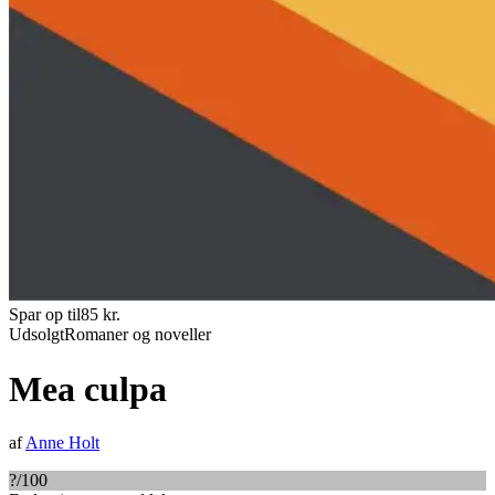
Spar op til
85
kr.
Udsolgt
Romaner og noveller
Mea culpa
af
Anne Holt
?
/100