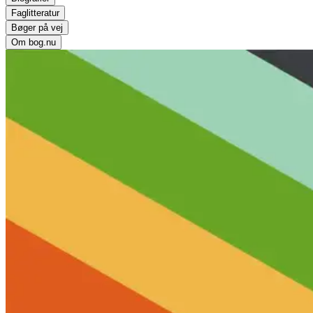
Faglitteratur
Bøger på vej
Om bog.nu