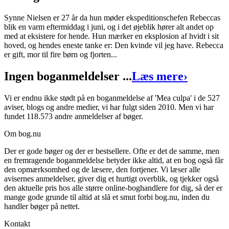
Synne Nielsen er 27 år da hun møder ekspeditionschefen Rebeccas
blik en varm eftermiddag i juni, og i det øjeblik hører alt andet op
med at eksistere for hende. Hun mærker en eksplosion af hvidt i sit
hoved, og hendes eneste tanke er: Den kvinde vil jeg have. Rebecca
er gift, mor til fire børn og fjorten...
Ingen boganmeldelser ...
Læs mere
›
Vi er endnu ikke stødt på en boganmeldelse af 'Mea culpa' i de 527
aviser, blogs og andre medier, vi har fulgt siden 2010. Men vi har
fundet 118.573 andre anmeldelser af bøger.
Om bog.nu
Der er gode bøger og der er bestsellere. Ofte er det de samme, men
en fremragende boganmeldelse betyder ikke altid, at en bog også får
den opmærksomhed og de læsere, den fortjener. Vi læser alle
avisernes anmeldelser, giver dig et hurtigt overblik, og tjekker også
den aktuelle pris hos alle større online-boghandlere for dig, så der er
mange gode grunde til altid at slå et smut forbi bog.nu, inden du
handler bøger på nettet.
Kontakt