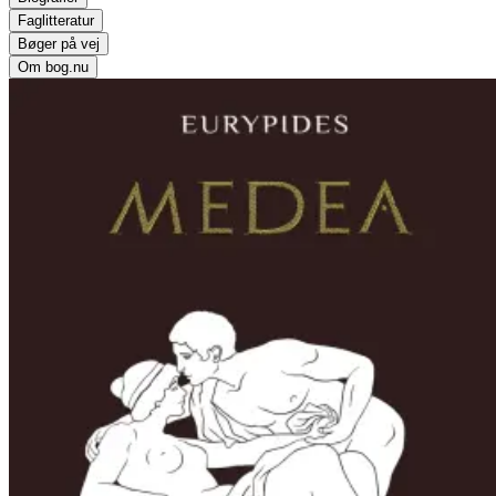
Faglitteratur
Bøger på vej
Om bog.nu