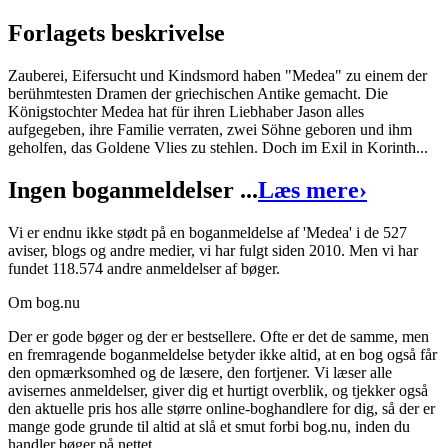
Format:
Ebog (ePub)
Forlagets beskrivelse
Sider:
111
Zauberei, Eifersucht und Kindsmord haben "Medea" zu einem der
ISBN:
9788728210826
berühmtesten Dramen der griechischen Antike gemacht. Die
Königstochter Medea hat für ihren Liebhaber Jason alles
Forlag:
SAGA Egmont
aufgegeben, ihre Familie verraten, zwei Söhne geboren und ihm
Udgivet:
16. januar 2022
geholfen, das Goldene Vlies zu stehlen. Doch im Exil in Korinth...
Ingen boganmeldelser ...
Læs mere
›
Vi er endnu ikke stødt på en boganmeldelse af 'Medea' i de 527
aviser, blogs og andre medier, vi har fulgt siden 2010. Men vi har
fundet 118.574 andre anmeldelser af bøger.
Om bog.nu
Der er gode bøger og der er bestsellere. Ofte er det de samme, men
en fremragende boganmeldelse betyder ikke altid, at en bog også får
den opmærksomhed og de læsere, den fortjener. Vi læser alle
avisernes anmeldelser, giver dig et hurtigt overblik, og tjekker også
den aktuelle pris hos alle større online-boghandlere for dig, så der er
mange gode grunde til altid at slå et smut forbi bog.nu, inden du
handler bøger på nettet.