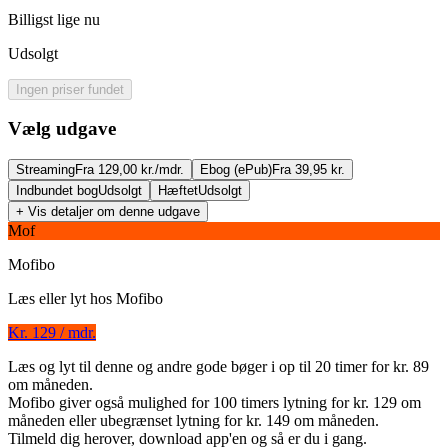
Billigst lige nu
Udsolgt
Ingen priser fundet
Vælg udgave
Streaming
Fra 129,00 kr./mdr.
Ebog (ePub)
Fra 39,95 kr.
Indbundet bog
Udsolgt
Hæftet
Udsolgt
+ Vis detaljer om denne udgave
Mof
Mofibo
Læs eller lyt hos
Mofibo
Kr. 129 / mdr.
Medea
Læs og lyt til denne og andre gode bøger i op til 20 timer for kr. 89
om måneden.
Forfatter
:
Euripides
Mofibo giver også mulighed for 100 timers lytning for kr. 129 om
måneden eller ubegrænset lytning for kr. 149 om måneden.
Oversat af
Johann Adam Hartung
Tilmeld dig herover, download app'en og så er du i gang.