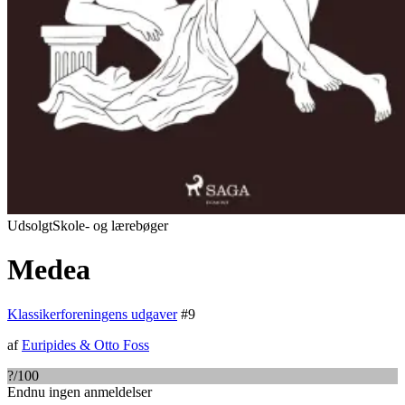
Udsolgt
Skole- og lærebøger
Medea
Klassikerforeningens udgaver
#
9
af
Euripides
&
Otto Foss
?
/100
Endnu ingen anmeldelser