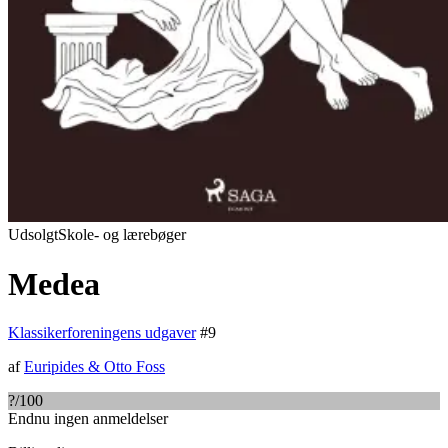
Udsolgt
Skole- og lærebøger
Medea
Klassikerforeningens udgaver
#
9
af
Euripides
&
Otto Foss
?
/100
Endnu ingen anmeldelser