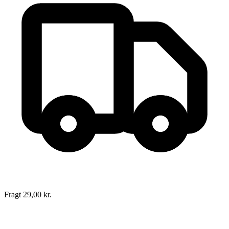
Mennesket og magterne
Forfattere
:
Esben Andreasen
,
Birgitte Bech
m. fl.
Redigeret af
Svend Lindhardt
,
Esben Andreasen
, &
Hanne Følner
Format:
Hæftet
Sider:
269
ISBN:
9788701069823
Forlag:
Gyldendal
Udgivet:
30. juni 1999
Fragt 29,00 kr.