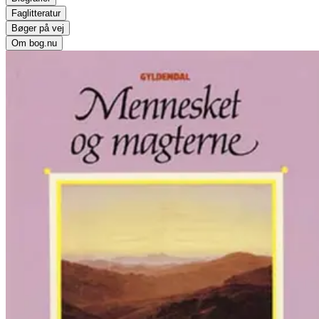
Faglitteratur
Bøger på vej
Om bog.nu