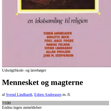
Udsolgt
Skole- og lærebøger
Mennesket og magterne
af
Svend Lindhardt
,
Esben Andreasen
m. fl.
?
/100
Endnu ingen anmeldelser