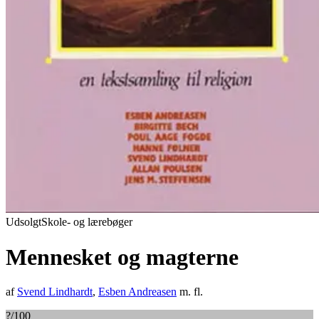
Udsolgt
Skole- og lærebøger
Mennesket og magterne
af
Svend Lindhardt
,
Esben Andreasen
m. fl.
?
/100