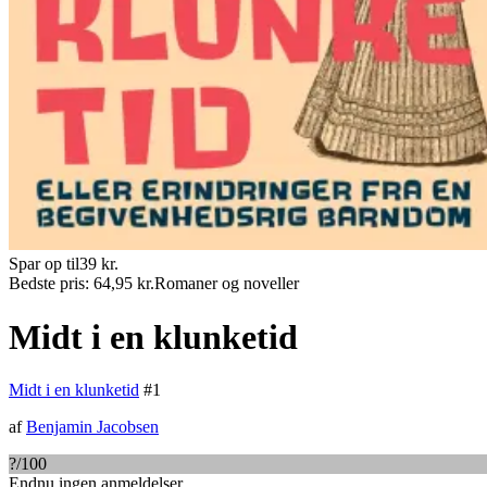
Spar op til
39
kr.
Bedste pris:
64,95
kr.
Romaner og noveller
Midt i en klunketid
Midt i en klunketid
#
1
af
Benjamin Jacobsen
?
/100
Endnu ingen anmeldelser