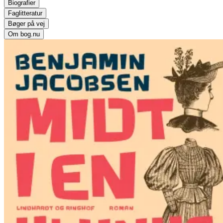
Biografier
Faglitteratur
Bøger på vej
Om bog.nu