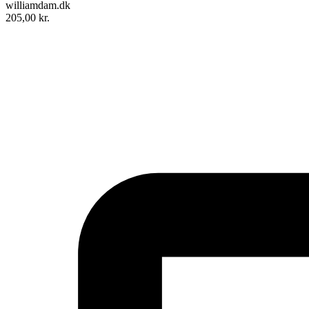
williamdam.dk
205,00
kr.
Midt i en klunketid - eller erindringer fra en begivenhedsrig barndom
Forfatter
:
Benjamin Jacobsen
Format:
Hæftet
Sider:
175
ISBN:
9788711812709
Forlag:
Saga
Udgivet:
7. september 2017