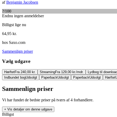
af
Benjamin Jacobsen
?
/100
Endnu ingen anmeldelser
Billigst lige nu
64,95
kr.
hos
Saxo.com
Sammenlign priser
Vælg udgave
Hæftet
Fra 240,00 kr.
Streaming
Fra 129,00 kr./mdr.
Lydbog til downloa
Indbundet bog
Udsolgt
Paperback
Udsolgt
Paperback
Udsolgt
Hæftet
Sammenlign priser
Vi har fundet de bedste priser på tværs af
4
forhandlere.
+ Vis detaljer om denne udgave
Billigst