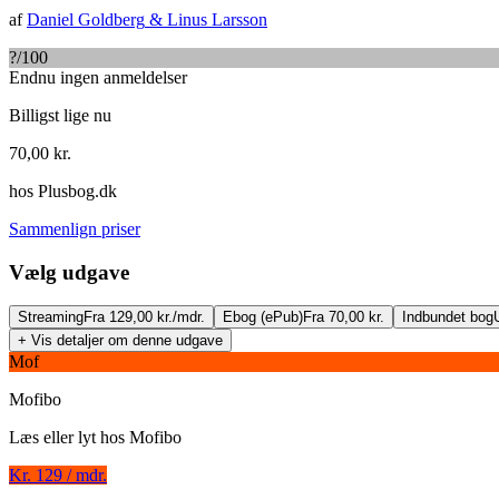
af
Daniel Goldberg
&
Linus Larsson
?
/100
Endnu ingen anmeldelser
Billigst lige nu
70,00
kr.
hos
Plusbog.dk
Sammenlign priser
Vælg udgave
Streaming
Fra 129,00 kr./mdr.
Ebog (ePub)
Fra 70,00 kr.
Indbundet bog
+ Vis detaljer om denne udgave
Mof
Mofibo
Læs eller lyt hos
Mofibo
Kr. 129 / mdr.