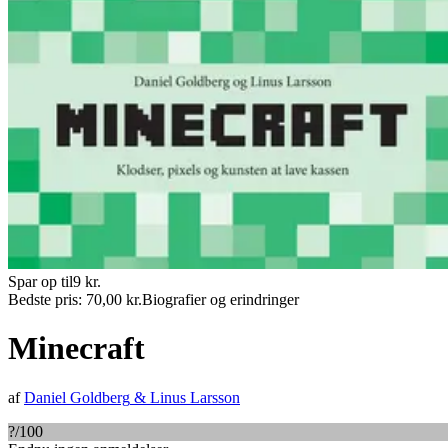
Spar op til
9
kr.
Bedste pris:
70,00
kr.
Biografier og erindringer
Minecraft
af
Daniel Goldberg
&
Linus Larsson
?
/100