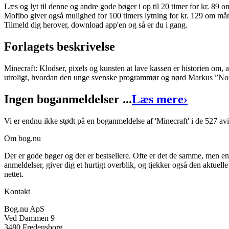
Minecraft
Læs og lyt til denne og andre gode bøger i op til 20 timer for kr. 89
Mofibo giver også mulighed for 100 timers lytning for kr. 129 om må
Forfattere
:
Daniel Goldberg
&
Linus Larsson
Tilmeld dig herover, download app'en og så er du i gang.
Redigeret af
Renée Jessen
&
Morten Skovgaard
Forlagets beskrivelse
Oversat af
Jacob Riis
Minecraft: Klodser, pixels og kunsten at lave kassen er historien om, 
Format:
Ebog (ePub)
utroligt, hvordan den unge svenske programmør og nørd Markus ”Notc
ISBN:
9788799592814
Ingen boganmeldelser ...
Læs mere
›
Forlag:
Character Publishing
Vi er endnu ikke stødt på en boganmeldelse af 'Minecraft' i de 527 av
Udgivet:
6. maj 2013
Om bog.nu
Der er gode bøger og der er bestsellere. Ofte er det de samme, men e
anmeldelser, giver dig et hurtigt overblik, og tjekker også den aktuelle
nettet.
Kontakt
Bog.nu ApS
Ved Dammen 9
3480 Fredensborg