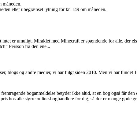
 om måneden.
neden eller ubegrænset lytning for kr. 149 om måneden.
at intet er umuligt. Miraklet med Minecraft er spændende for alle, der el
h” Persson fra den ene...
iser, blogs og andre medier, vi har fulgt siden 2010. Men vi har fundet 
n fremragende boganmeldelse betyder ikke altid, at en bog også får den
 pris hos alle større online-boghandlere for dig, så der er mange gode gr